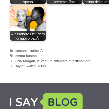
sposa
presenta Tate
incinta del quarto
Alessandro Del Piero
di nuovo papÃ
Categorie
cantanti
,
curiositÃ
Tag
emma bunton
Asia-Morgan, la Ventura chiamata a testimoniare
Taylor Swift su Allure