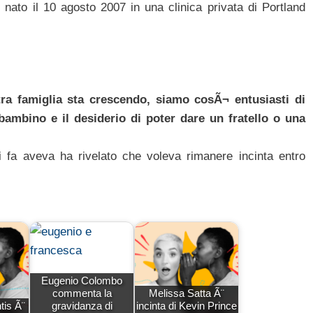
o
nato il 10 agosto 2007 in una clinica privata di Portland
ra famiglia sta crescendo, siamo cosÃ¬ entusiasti di
ambino e il desiderio di poter dare un fratello o una
fa aveva ha rivelato che voleva rimanere incinta entro
Eugenio Colombo
commenta la
Melissa Satta Ã¨
tis Ã¨
gravidanza di
incinta di Kevin Prince