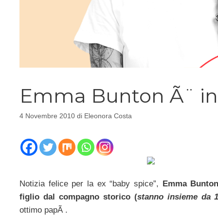
Emma Bunton Ã¨ inc
4 Novembre 2010
di
Eleonora Costa
Notizia felice per la ex “baby spice”,
Emma Bunton h
figlio dal compagno storico (
stanno insieme da 1
ottimo papÃ .