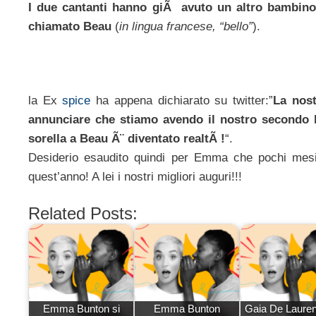
I due cantanti hanno giÃ avuto un altro bambin
chiamato Beau
(
in lingua francese, “bello”
).
la Ex
spice
ha appena dichiarato su twitter:”
La nost
annunciare che stiamo avendo il nostro secondo b
sorella a Beau Ã¨ diventato realtÃ !
“.
Desiderio esaudito quindi per Emma che pochi mesi 
quest’anno! A lei i nostri migliori auguri!!!
Related Posts:
Emma Bunton si
Emma Bunton
Gaia De Lauren