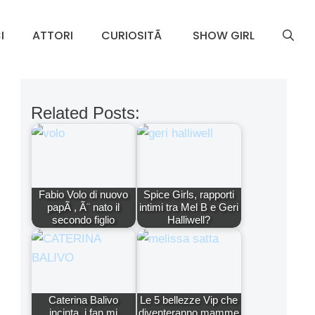
I
ATTORI
CURIOSITÃ
SHOW GIRL
Related Posts:
Fabio Volo di nuovo
Spice Girls, rapporti
papÃ , Ã¨ nato il
intimi tra Mel B e Geri
secondo figlio
Halliwell?
Caterina Balivo
Le 5 bellezze Vip che
incinta, i fan mi
diventeranno mamme