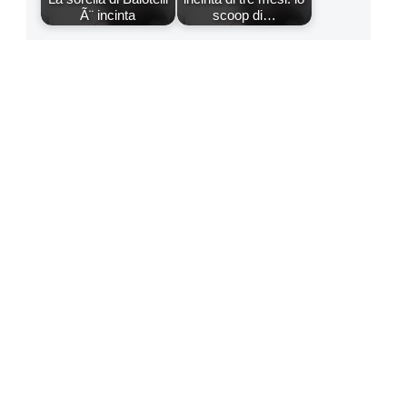
Ã¨ incinta
scoop di…