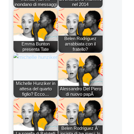
inondano di messaggi
nel 2014
Belen Rodriguez
Emma Bunton
arrabbiata con il
presenta Tate
fratello?
Michelle Hunziker in
attesa del quarto
Alessandro Del Piero
figlio? Ecco…
di nuovo papÃ
Belen Rodriguez Ã¨
La sorella di Balotelli
incinta di tre mesi: lo