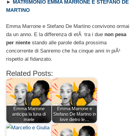
►
MATRIMONIO EMMA MARRONE E STEFANO DE
MARTINO
Emma Marrone e Stefano De Martino convivono ormai
da un anno. E la differenza di etÃ tra i due
non pesa
per niente
stando alle parole della prossima
concorrente di Sanremo che ha cinque anni in piÃ¹
rispetto al fidanzato.
Related Posts:
Emma Marrone
Emma Marrone e
anticipa la luna di
Stefano De Martino in
miele
love dietro le…