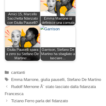
Amici 15, Marcello
Sacchetta fidanzato
Emma Marrone si
con Giulia Pauselli?
definisce una cornuta
Giulia Pauselli spara
Garrison, Stefano De
a zero su Stefano De
Martino ha sbagliato a
Martino:…
lasciare…
Categorie
cantanti
Tag
Emma Marrone
,
giulia pauselli
,
Stefano De Martino
Rudolf Mernone Ã¨ stato lasciato dalla fidanzata
Francesca
Tiziano Ferro parla del fidanzato