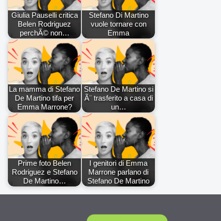
Giulia Pauselli critica
Stefano Di Martino
Belen Rodriguez
vuole tornare con
perchÃ© non…
Emma
La mamma di Stefano
Stefano De Martino si
De Martino tifa per
Ã¨ trasferito a casa di
Emma Marrone?
un…
Prime foto Belen
I genitori di Emma
Rodriguez e Stefano
Marrone parlano di
De Martino…
Stefano De Martino