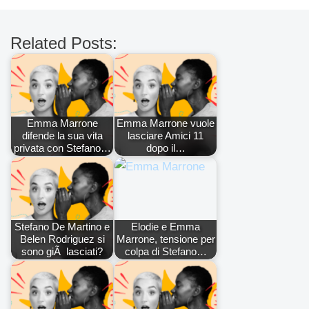
Related Posts:
Emma Marrone
Emma Marrone vuole
difende la sua vita
lasciare Amici 11
privata con Stefano…
dopo il…
Stefano De Martino e
Elodie e Emma
Belen Rodriguez si
Marrone, tensione per
sono giÃ lasciati?
colpa di Stefano…