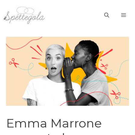
Vai
al
ME
contenuto
Emma Marrone