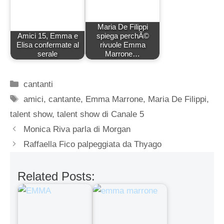
Maria De Filippi
Amici 15, Emma e
spiega perchÃ©
Elisa confermate al
rivuole Emma
serale
Marrone…
Categorie
cantanti
Tag
amici
,
cantante
,
Emma Marrone
,
Maria De Filippi
,
talent show
,
talent show di Canale 5
Monica Riva parla di Morgan
Raffaella Fico palpeggiata da Thyago
Related Posts: