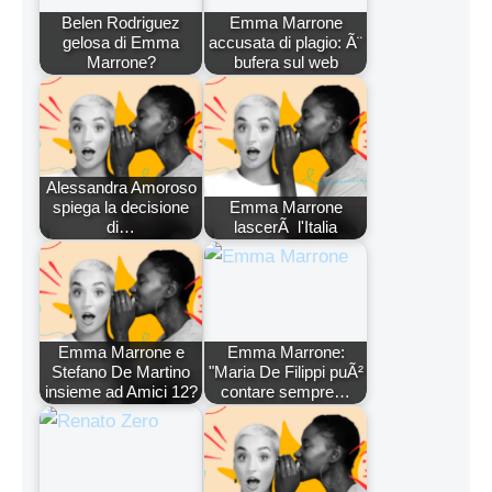
Belen Rodriguez
Emma Marrone
gelosa di Emma
accusata di plagio: Ã¨
Marrone?
bufera sul web
Alessandra Amoroso
spiega la decisione
Emma Marrone
di…
lascerÃ l'Italia
Emma Marrone e
Emma Marrone:
Stefano De Martino
"Maria De Filippi puÃ²
insieme ad Amici 12?
contare sempre…