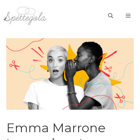
Vai
al
ME
contenuto
Emma Marrone