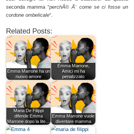
seconda mamma “
perchÃ© Ã¨ come se ci fosse un
cordone ombelicale
“.
Related Posts:
Emma Marrone,
Emma Marrone ha un
Amici mi ha
nuovo amore
penalizzato
Maria De Filippi
difende Emma
Emma Marrone vuole
Marrone dopo la lite…
diventare mamma