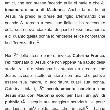
amici, che non stesse facendo nulla di male e che Ã¨
innamorato solo di Madonna
. Anche la madre di
Jesus ha preso le difese del figlio affermando che
quando Ã¨ tornato a casa suo figlio le ha raccontato
della sua nuova fidanzata, di quanto fosse innamorato
e di quanto quella donna lo rendesse felice nonostante
la differenza di etÃ .
Non Ã¨ dello stesso parere, invece,
Caterina Franca
,
l’ex fidanzata di Jesus che non appena ha saputo della
storia tra lui e Madonna ha stentato a credere che
Jesus avesse scelto di stare con una che poteva
essere sua madre, o addirittura quasi sua nonna.
Caterina, infatti,
Ã¨ assolutamente convinta che
Jesus stia con Madonna solo per farsi un pÃ² di
pubblicitÃ
, acquistare maggiore notorietÃ e poter
guadagnare piÃ¹ soldi, cosa che, in realtÃ , hanno