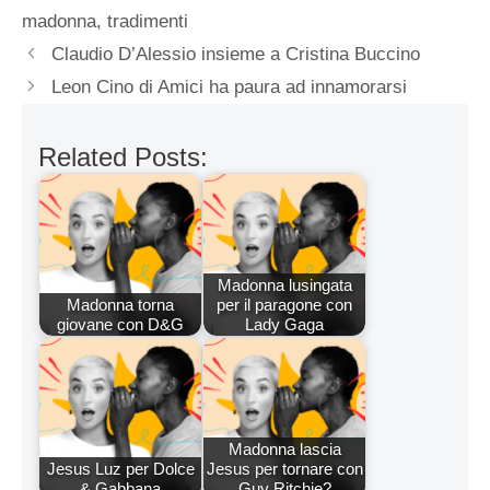
madonna
,
tradimenti
Claudio D’Alessio insieme a Cristina Buccino
Leon Cino di Amici ha paura ad innamorarsi
Related Posts:
Madonna lusingata
Madonna torna
per il paragone con
giovane con D&G
Lady Gaga
Madonna lascia
Jesus Luz per Dolce
Jesus per tornare con
& Gabbana
Guy Ritchie?