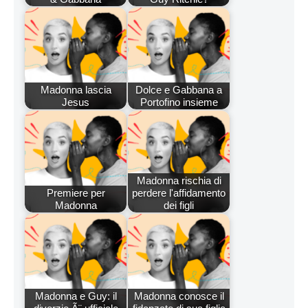
Madonna lascia
Dolce e Gabbana a
Jesus
Portofino insieme
Madonna rischia di
Premiere per
perdere l'affidamento
Madonna
dei figli
Madonna e Guy: il
Madonna conosce il