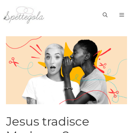
Vai
al
ME
contenuto
Jesus tradisce