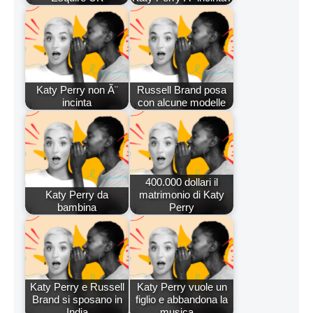
Katy Perry non Ã¨
Russell Brand posa
incinta
con alcune modelle
400.000 dollari il
Katy Perry da
matrimonio di Katy
bambina
Perry
Katy Perry e Russell
Katy Perry vuole un
Brand si sposano in
figlio e abbandona la
India
musica…