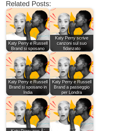
Related Posts:
Katy Perry scrive
Katy Perry e Russell
canzoni sul suo
Brand si sposano
fidanzato
Katy Perry e Russell
Katy Perry e Russell
Brand si sposano in
Brand a passeggio
India
per Londra
Katy Perry non Ã¨