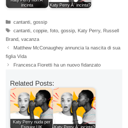
incinta
Katy Perry Ã¨ incinta?
Categorie
cantanti
,
gossip
Tag
cantanti
,
coppie
,
foto
,
gossip
,
Katy Perry
,
Russell
Brand
,
vacanza
Matthew McConaughey annuncia la nascita di sua
figlia Vida
Francesca Fioretti ha un nuovo fidanzato
Related Posts:
Katy Perry nuda per
Esquire UK
Katy Perry Ã¨ incinta?