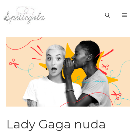
Vai
al
ME
contenuto
Lady Gaga nuda