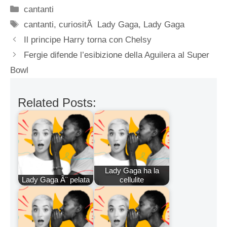
Categorie
cantanti
Tag
cantanti
,
curiositÃ Lady Gaga
,
Lady Gaga
Il principe Harry torna con Chelsy
Fergie difende l’esibizione della Aguilera al Super
Bowl
Related Posts:
Lady Gaga ha la
Lady Gaga Ã¨ pelata
cellulite