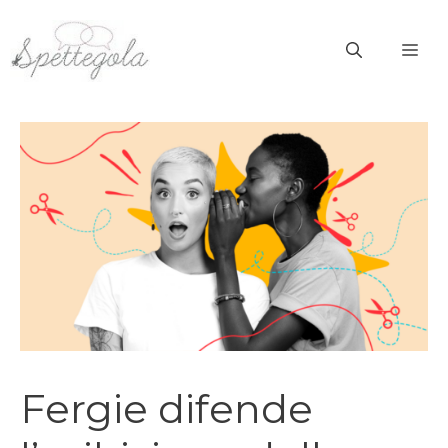
Vai
al
ME
contenuto
Fergie difende