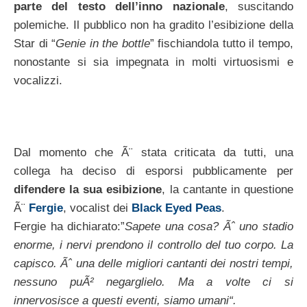
parte del testo dell’inno nazionale
, suscitando
polemiche. Il pubblico non ha gradito l’esibizione della
Star di “
Genie in the bottle
” fischiandola tutto il tempo,
nonostante si sia impegnata in molti virtuosismi e
vocalizzi.
Dal momento che Ã¨ stata criticata da tutti, una
collega ha deciso di esporsi pubblicamente per
difendere la sua esibizione
, la cantante in questione
Ã¨
Fergie
, vocalist dei
Black Eyed Peas
.
Fergie ha dichiarato:”
Sapete una cosa? Ãˆ uno stadio
enorme, i nervi prendono il controllo del tuo corpo. La
capisco. Ãˆ una delle migliori cantanti dei nostri tempi,
nessuno puÃ² negarglielo. Ma a volte ci si
innervosisce a questi eventi, siamo umani
“.