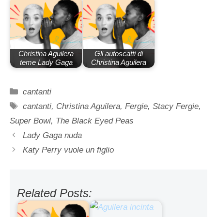
Christina Aguilera
Gli autoscatti di
teme Lady Gaga
Christina Aguilera
Categorie
cantanti
Tag
cantanti
,
Christina Aguilera
,
Fergie
,
Stacy Fergie
,
Super Bowl
,
The Black Eyed Peas
Lady Gaga nuda
Katy Perry vuole un figlio
Related Posts: