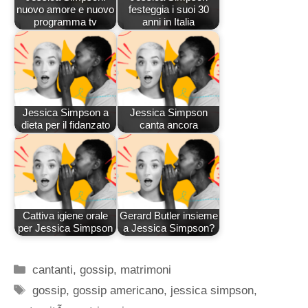
nuovo amore e nuovo
festeggia i suoi 30
programma tv
anni in Italia
Jessica Simpson a
Jessica Simpson
dieta per il fidanzato
canta ancora
Cattiva igiene orale
Gerard Butler insieme
per Jessica Simpson
a Jessica Simpson?
Categorie
cantanti
,
gossip
,
matrimoni
Tag
gossip
,
gossip americano
,
jessica simpson
,