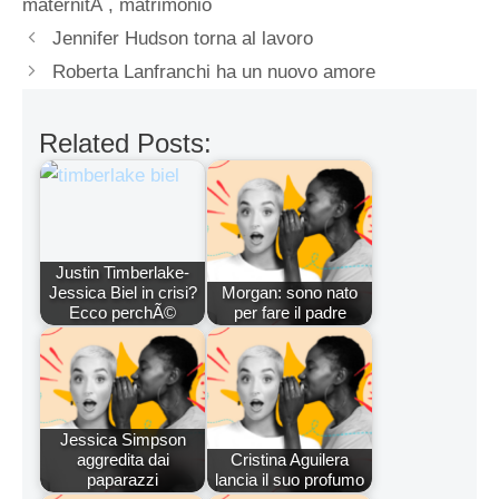
maternitÃ
,
matrimonio
Jennifer Hudson torna al lavoro
Roberta Lanfranchi ha un nuovo amore
Related Posts:
Justin Timberlake-
Jessica Biel in crisi?
Morgan: sono nato
Ecco perchÃ©
per fare il padre
Jessica Simpson
aggredita dai
Cristina Aguilera
paparazzi
lancia il suo profumo