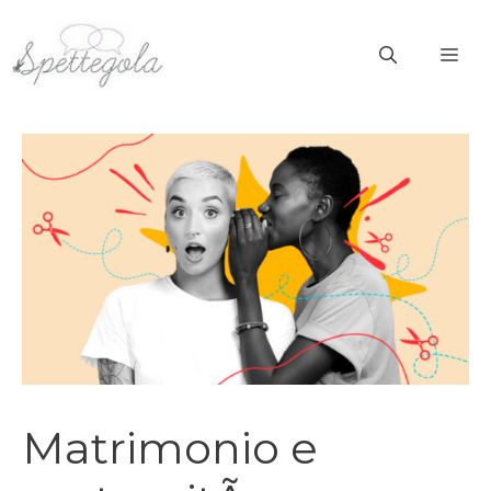
Vai
al
ME
contenuto
Matrimonio e