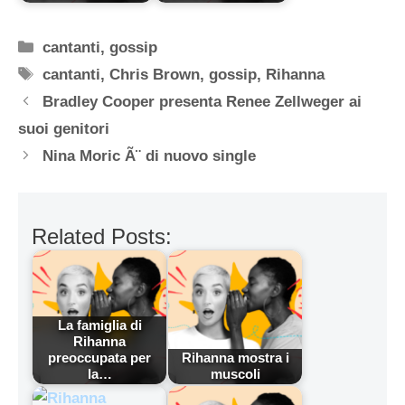
Categorie
cantanti
,
gossip
Tag
cantanti
,
Chris Brown
,
gossip
,
Rihanna
Bradley Cooper presenta Renee Zellweger ai
suoi genitori
Nina Moric Ã¨ di nuovo single
Related Posts:
La famiglia di
Rihanna
preoccupata per
Rihanna mostra i
la…
muscoli