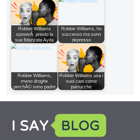
Robbie Williams
Robbie Williams, ho
sposerÃ presto la
successo ma sono
sua fidanzata Ayda
depresso
Robbie Williams,
Robbie Williams usa i
meno droghe
suoi cani come
perchÃ© sono padre
parrucche