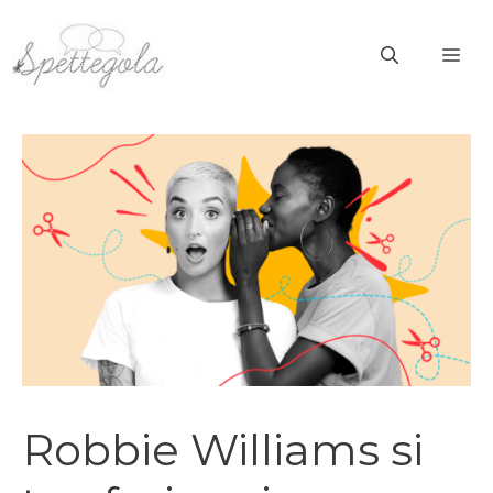
Vai
al
ME
contenuto
Robbie Williams si