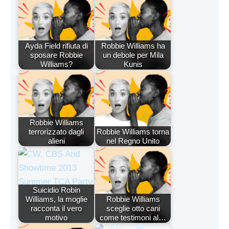
Ayda Field rifiuta di
Robbie Williams ha
sposare Robbie
un debole per Mila
Williams?
Kunis
Robbie Williams
terrorizzato dagli
Robbie Williams torna
alieni
nel Regno Unito
Suicidio Robin
Williams, la moglie
Robbie Williams
racconta il vero
sceglie otto cani
motivo
come testimoni al…