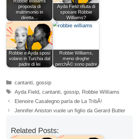
Robbie Williams
proposta di
Ayda Field rifiuta di
matrimonio in
sposare Robbie
diretta…
Williams?
Robbie e Ayda sposi
Robbie Williams,
volano in Turchia dal
meno droghe
padre di lei
perchÃ© sono padre
Categorie
cantanti
,
gossip
Tag
Ayda Field
,
cantanti
,
gossip
,
Robbie Williams
Elenoire Casalegno parla de La TribÃ¹
Jennifer Aniston vuole un figlio da Gerard Butler
Related Posts: