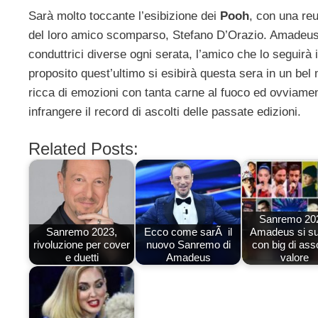
Sarà molto toccante l’esibizione dei
Pooh
, con una re
del loro amico scomparso, Stefano D’Orazio. Amadeus p
conduttrici diverse ogni serata, l’amico che lo seguirà
proposito quest’ultimo si esibirà questa sera in un bel
ricca di emozioni con tanta carne al fuoco ed ovviame
infrangere il record di ascolti delle passate edizioni.
Related Posts:
Sanremo 20
Sanremo 2023,
Ecco come sarÃ il
Amadeus si s
rivoluzione per cover
nuovo Sanremo di
con big di ass
e duetti
Amadeus
valore