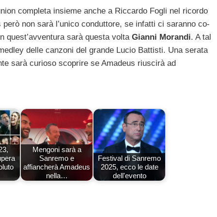
union completa insieme anche a Riccardo Fogli nel ricordo
erò non sarà l’unico conduttore, se infatti ci saranno co-
 in quest’avventura sarà questa volta
Gianni Morandi
. A tal
 medley delle canzoni del grande Lucio Battisti. Una serata
nte sarà curioso scoprire se Amadeus riuscirà ad
23,
Mengoni sarà a
upera
Sanremo e
Festival di Sanremo
oluto
affiancherà Amadeus
2025, ecco le date
nella…
dell'evento