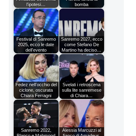
l'ipotesi…
bomba
Festival di Sanremo
Sanremo 2027, ecco
2025, ecco le date
come Stefano De
dell'evento
Martino ha deciso…
Fedez nell'occhio del
Svelati i retroscena
ciclone, oscurata
sulla lite sanremese
Chiara Ferragni
di Chiara…
Sanremo 2022,
Alessia Marcuzzi al
Blanco e Mahmood
fianco di Amadeus,