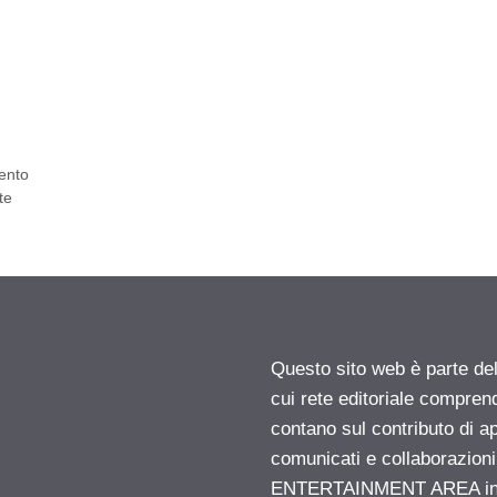
mento
te
Questo sito web è parte d
cui rete editoriale compren
contano sul contributo di ap
comunicati e collaborazion
ENTERTAINMENT AREA insid