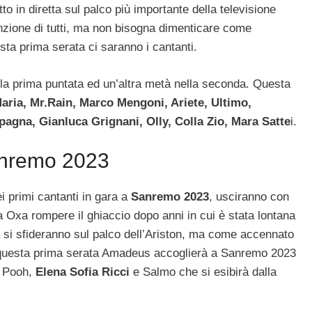
o in diretta sul palco più importante della televisione
enzione di tutti, ma non bisogna dimenticare come
sta prima serata ci saranno i cantanti.
e la prima puntata ed un’altra metà nella seconda. Questa
ria, Mr.Rain, Marco Mengoni, Ariete, Ultimo,
gna, Gianluca Grignani, Olly, Colla Zio, Mara Satte
i.
Sanremo 2023
i primi cantanti in gara a
Sanremo 2023
, usciranno con
lla Oxa rompere il ghiaccio dopo anni in cui è stata lontana
 si sfideranno sul palco dell’Ariston, ma come accennato
r questa prima serata Amadeus accoglierà a Sanremo 2023
 i Pooh,
Elena Sofia Ricci
e Salmo che si esibirà dalla