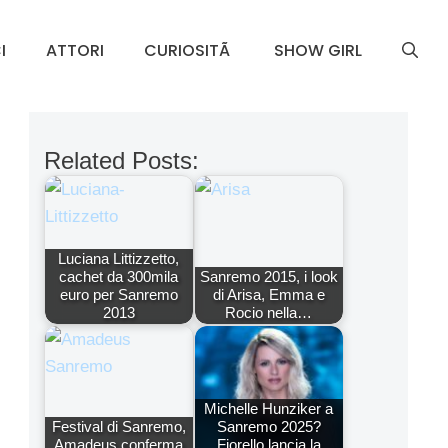
I
ATTORI
CURIOSITÃ
SHOW GIRL
Related Posts:
Luciana Littizzetto,
cachet da 300mila
Sanremo 2015, i look
euro per Sanremo
di Arisa, Emma e
2013
Rocio nella…
Michelle Hunziker a
Festival di Sanremo,
Sanremo 2025?
Amadeus conferma
Fiorello lancia la