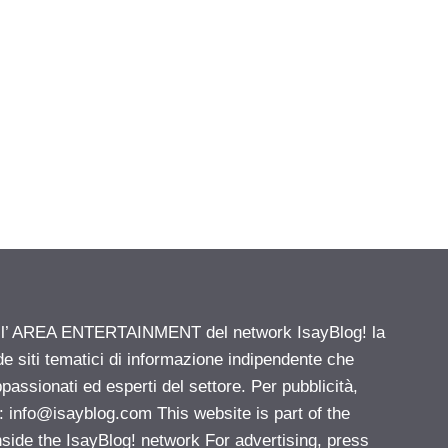
ell’ AREA ENTERTAINMENT del network IsayBlog! la
de siti tematici di informazione indipendente che
passionati ed esperti del settore. Per pubblicità,
i:
info@isayblog.com
This website is part of the
e the IsayBlog! network For advertising, press