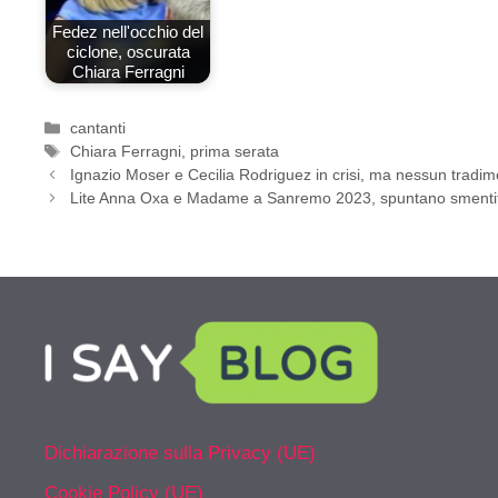
Fedez nell'occhio del
ciclone, oscurata
Chiara Ferragni
Categorie
cantanti
Tag
Chiara Ferragni
,
prima serata
Ignazio Moser e Cecilia Rodriguez in crisi, ma nessun tradi
Lite Anna Oxa e Madame a Sanremo 2023, spuntano smenti
Dichiarazione sulla Privacy (UE)
Cookie Policy (UE)