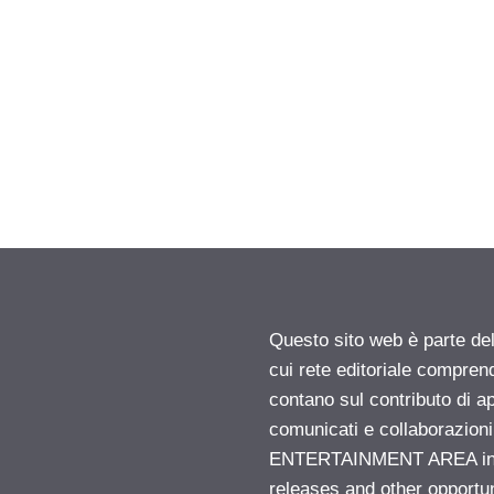
Questo sito web è parte d
cui rete editoriale compren
contano sul contributo di ap
comunicati e collaborazion
ENTERTAINMENT AREA insid
releases and other opportu