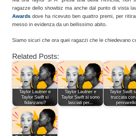
ragazze dello showbiz ma anche dal punto di vista la
Awards
dove ha ricevuto ben quattro premi, per ritirar
messo in evidenza da un bellissimo abito.
Siamo sicuri che ora quei ragazzi che le chiedevano c
Related Posts:
Taylor Lautner e
Taylor Lautner e
Taylor Swift s
Taylor Swift si
Taylor Swift si sono
truccata con
fidanzano?
lasciati per...
pennarell