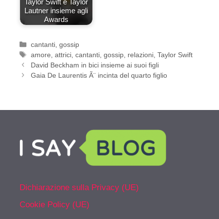
Taylor Swift e Taylor
Lautner insieme agli
Awards
Categorie
cantanti
,
gossip
Tag
amore
,
attrici
,
cantanti
,
gossip
,
relazioni
,
Taylor Swift
David Beckham in bici insieme ai suoi figli
Gaia De Laurentis Ã¨ incinta del quarto figlio
Dichiarazione sulla Privacy (UE)
Cookie Policy (UE)