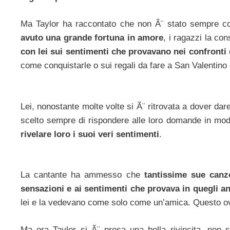
Ma Taylor ha raccontato che non Ã¨ stato sempre 
avuto una grande fortuna in amore
, i ragazzi la c
con lei sui sentimenti che provavano nei confronti 
come conquistarle o sui regali da fare a San Valentino o
Lei, nonostante molte volte si Ã¨ ritrovata a dover dare
scelto sempre di rispondere alle loro domande in mod
rivelare loro i suoi veri sentimenti
.
La cantante ha ammesso che
tantissime sue canz
sensazioni e ai sentimenti che provava in quegli a
lei e la vedevano come solo come un’amica. Questo ov
Ma ora Taylor si Ã¨ presa una bella rivincita, non s