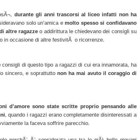
cosÃ¬,
durante gli anni trascorsi al liceo infatti non ha
onsideravano solo un’amica e
molto spesso si confidavano
di altre ragazze
o addirittura le chiedevano dei consigli su
 in occasione di altre festivitÃ o ricorrenze.
 consigli di questo tipo a ragazzi di cui era innamorata, ha
o sincero, e soprattutto
non ha mai avuto il coraggio di
oni d’amore sono state scritte proprio pensando alle
nni
, quando i ragazzi erano completamente disinteressati a
viamente la faceva soffrire parecchio.
olo perchÃ¨ Ã¨ considerata una tra le piÃ¹ belle giovani