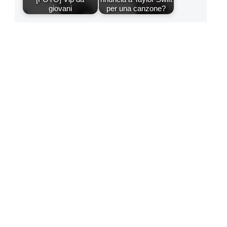
giovani
per una canzone?