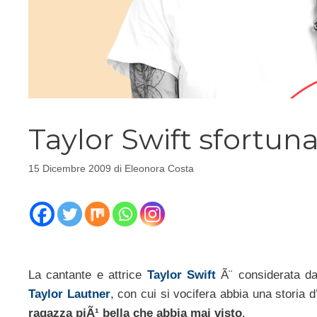
Taylor Swift sfortun
15 Dicembre 2009
di
Eleonora Costa
La cantante e attrice
Taylor Swift
Ã¨ considerata da 
Taylor Lautner
, con cui si vocifera abbia una storia 
ragazza piÃ¹ bella che abbia mai visto
.