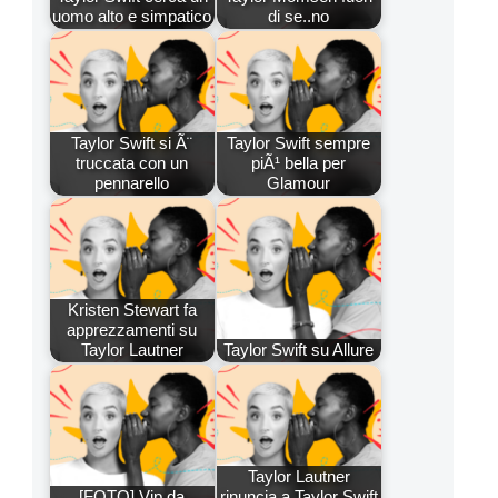
uomo alto e simpatico
di se..no
Taylor Swift si Ã¨
Taylor Swift sempre
truccata con un
piÃ¹ bella per
pennarello
Glamour
Kristen Stewart fa
apprezzamenti su
Taylor Lautner
Taylor Swift su Allure
Taylor Lautner
[FOTO] Vip da
rinuncia a Taylor Swift