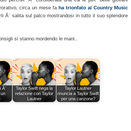
vorativo, circa un mese fa
ha trionfato ai Country Music
li Ã¨ salita sul palco mostrandosi in tutto il suo splendore
onsigli si stanno mordendo le mani..
i Ã¨
Taylor Swift nega la
Taylor Lautner
 un
relazione con Taylor
rinuncia a Taylor Swift
o
Lautner
per una canzone?