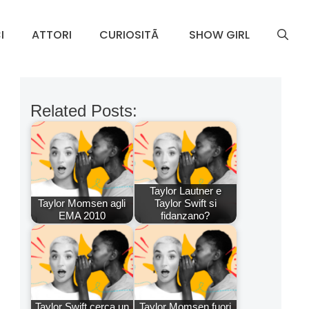
I
ATTORI
CURIOSITÃ
SHOW GIRL
Related Posts:
Taylor Lautner e
Taylor Momsen agli
Taylor Swift si
EMA 2010
fidanzano?
Taylor Swift cerca un
Taylor Momsen fuori