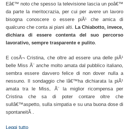
Eâ€™ noto che spesso la televisione lascia un poâ€™
da parte la meritocrazia, per cui per avere un lavoro
bisogna conoscere o essere piÃ¹ che amica di
qualcuno che conta ai piani alti.
La Chiabotto, invece,
dichiara di essere contenta del suo percorso
lavorativo, sempre trasparente e pulito
.
E cosÃ¬ Cristina, che oltre ad essere una delle piÃ¹
belle Miss Ã¨ anche molto amata dal pubblico italiano,
sembra essere davvero felice di non dover nulla a
nessuno. Il sondaggio che lâ€™ha dichiarata la piÃ¹
amata tra le Miss, Ã¨ la miglior ricompensa per
Cristina che sa di poter contare oltre che
sullâ€™aspetto, sulla simpatia e su una buona dose di
spontaneitÃ .
Leggi tutto