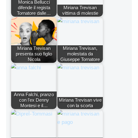
Monica Bellucci
difende il regista
Miriana Trevisan
Tornatore dalle…
vittima di molestie
Miriana Trevisan
Miriana Trevisan,
presenta suo figlio
molestata da
Nicola
Giuseppe Tornatore
Anna Falchi, pranzo
con l'ex Denny
Miriana Trevisan vive
Montesi e il…
con la scorta