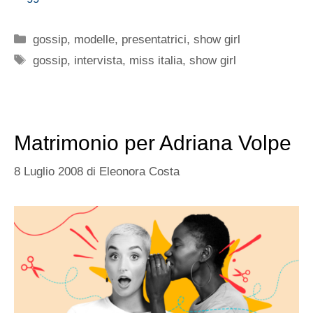
Categorie
gossip
,
modelle
,
presentatrici
,
show girl
Tag
gossip
,
intervista
,
miss italia
,
show girl
Matrimonio per Adriana Volpe
8 Luglio 2008
di
Eleonora Costa