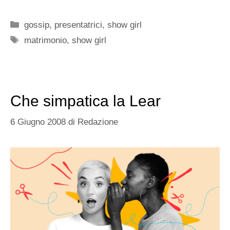
Categorie
gossip
,
presentatrici
,
show girl
Tag
matrimonio
,
show girl
Che simpatica la Lear
6 Giugno 2008
di
Redazione