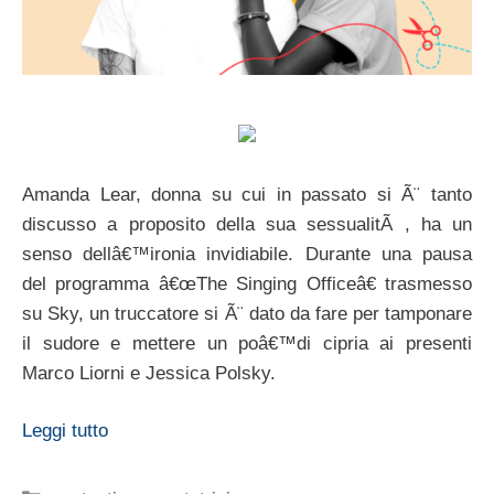
Amanda Lear, donna su cui in passato si Ã¨ tanto
discusso a proposito della sua sessualitÃ , ha un
senso dellâ€™ironia invidiabile. Durante una pausa
del programma â€œThe Singing Officeâ€ trasmesso
su Sky, un truccatore si Ã¨ dato da fare per tamponare
il sudore e mettere un poâ€™di cipria ai presenti
Marco Liorni e Jessica Polsky.
Leggi tutto