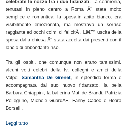
celebrate le nozze tra i due fidanzati.
La cerimonia,
tenutasi in pieno centro a Roma Ã¨ stata molto
semplice e romantica: la sposa,in abito bianco, era
visibilmente emozionata, ma mostrava un sorriso
raggiante ed occhi colmi di felicitÃ . Lâ€™ uscita della
sposa dalla chiesa Ã¨ stata accolta dai presenti con il
lancio di abbondante riso.
Tra gli ospiti, che comunque non erano tantissimi,
alcuni volti celebri della tv, colleghi e amici della
Volpe:
Samantha De Grenet
, in splendida forma e
accompagnata dal suo nuovo fidanzato, la bella
Barbara Chiappini, la ballerina Matilde Brandi, Patrizia
Pellegrino, Michele GuardÃ¬, Fanny Cadeo e Hoara
Borselli.
Leggi tutto