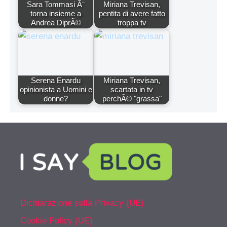
Sara Tommasi Ã¨
Miriana Trevisan,
torna insieme a
pentita di avere fatto
Andrea DiprÃ©
troppa tv
Serena Enardu
Miriana Trevisan,
opinionista a Uomini e
scartata in tv
donne?
perchÃ© "grassa"
Dichiarazione sulla Privacy (UE)
Cookie Policy (UE)