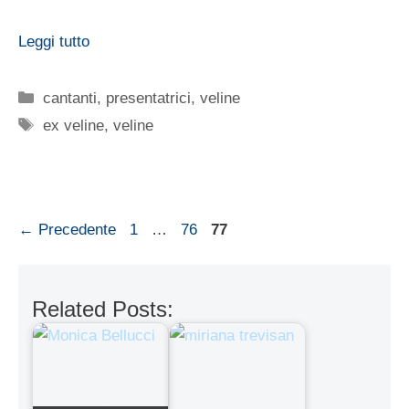
Leggi tutto
Categorie
cantanti
,
presentatrici
,
veline
Tag
ex veline
,
veline
Pagina
Pagina
Pagina
←
Precedente
1
…
76
77
Related Posts: