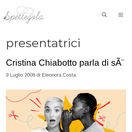
Vai
al
ME
contenuto
presentatrici
Cristina Chiabotto parla di sÃ¨
9 Luglio 2008
di
Eleonora Costa