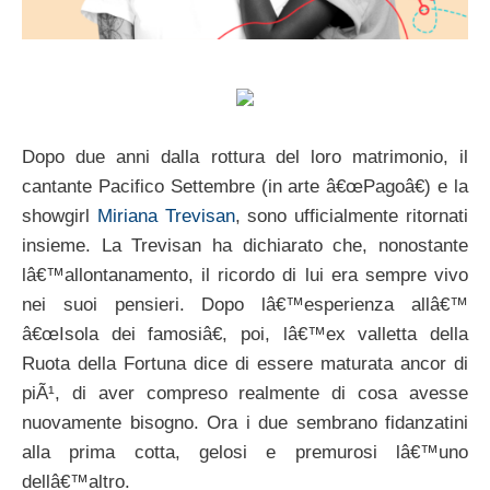
Dopo due anni dalla rottura del loro matrimonio, il
cantante Pacifico Settembre (in arte â€œPagoâ€) e la
showgirl
Miriana Trevisan
, sono ufficialmente ritornati
insieme. La Trevisan ha dichiarato che, nonostante
lâ€™allontanamento, il ricordo di lui era sempre vivo
nei suoi pensieri. Dopo lâ€™esperienza allâ€™
â€œIsola dei famosiâ€, poi, lâ€™ex valletta della
Ruota della Fortuna dice di essere maturata ancor di
piÃ¹, di aver compreso realmente di cosa avesse
nuovamente bisogno. Ora i due sembrano fidanzatini
alla prima cotta, gelosi e premurosi lâ€™uno
dellâ€™altro.