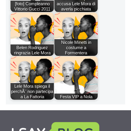
[foto] Compleanno
accusa Lele Mora di
Vittorio Gucci 2011
averla picchiata
Nicole Minetti in
Belen Rodriguez
costume a
ringrazia Lele Mora
Formentera
Lele Mora spiega il
perchÃ¨ non partecipa
a La Fattoria
Festa VIP a Nola