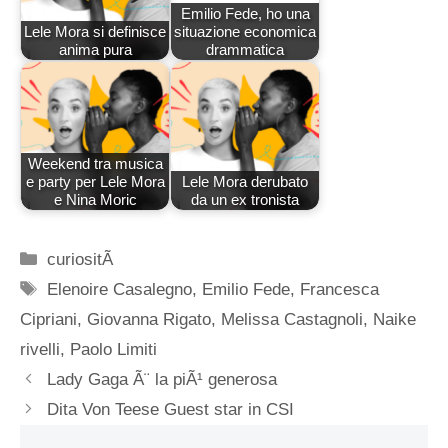
Emilio Fede, ho una
Lele Mora si definisce
situazione economica
anima pura
drammatica
Weekend tra musica
e party per Lele Mora
Lele Mora derubato
e Nina Moric
da un ex tronista
Categorie
curiositÃ
Tag
Elenoire Casalegno
,
Emilio Fede
,
Francesca
Cipriani
,
Giovanna Rigato
,
Melissa Castagnoli
,
Naike
rivelli
,
Paolo Limiti
Lady Gaga Ã¨ la piÃ¹ generosa
Dita Von Teese Guest star in CSI