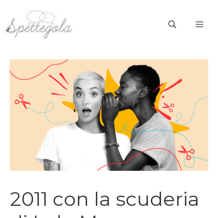
Vai
al
ME
contenuto
2011 con la scuderia