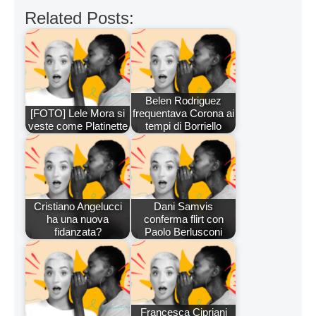
Related Posts:
Belen Rodriguez
[FOTO] Lele Mora si
frequentava Corona ai
veste come Platinette
tempi di Borriello
Cristiano Angelucci
Dani Samvis
ha una nuova
conferma flirt con
fidanzata?
Paolo Berlusconi
Francesca Cipriani