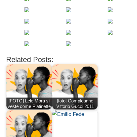
Related Posts:
[FOTO] Lele Mora si
[foto] Compleanno
veste come Platinette
Vittorio Gucci 2011