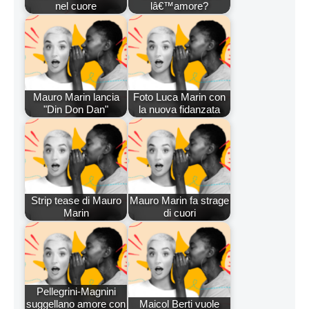
nel cuore
lâ€™amore?
Mauro Marin lancia
Foto Luca Marin con
"Din Don Dan"
la nuova fidanzata
Strip tease di Mauro
Mauro Marin fa strage
Marin
di cuori
Pellegrini-Magnini
suggellano amore con
Maicol Berti vuole