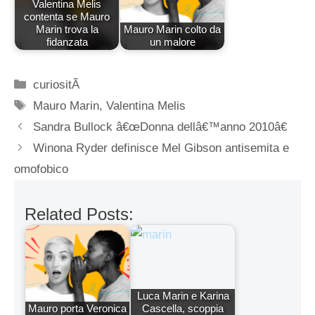
Valentina Melis
contenta se Mauro
Marin trova la
Mauro Marin colto da
fidanzata
un malore
Categorie
curiositÃ
Tag
Mauro Marin
,
Valentina Melis
Sandra Bullock â€œDonna dellâ€™anno 2010â€
Winona Ryder definisce Mel Gibson antisemita e
omofobico
Related Posts:
Luca Marin e Karina
Mauro porta Veronica
Cascella, scoppia