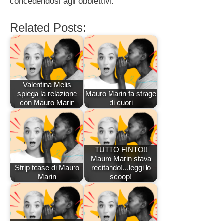
concedendosi agli obbiettivi.
Related Posts:
Valentina Melis
spiega la relazione
Mauro Marin fa strage
con Mauro Marin
di cuori
TUTTO FINTO!!
Mauro Marin stava
Strip tease di Mauro
recitando!...leggi lo
Marin
scoop!