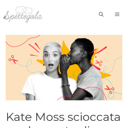
Vai
al
ME
contenuto
Kate Moss scioccata