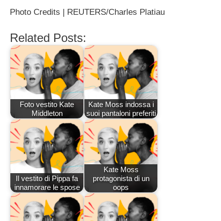
Photo Credits | REUTERS/Charles Platiau
Related Posts:
Foto vestito Kate
Kate Moss indossa i
Middleton
suoi pantaloni preferiti
Kate Moss
Il vestito di Pippa fa
protagonista di un
innamorare le spose
oops