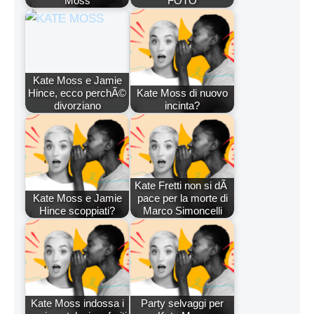
Moss
FOTO
Kate Moss e Jamie
Hince, ecco perchÃ©
Kate Moss di nuovo
divorziano
incinta?
Kate Fretti non si dÃ
Kate Moss e Jamie
pace per la morte di
Hince scoppiati?
Marco Simoncelli
Kate Moss indossa i
Party selvaggi per