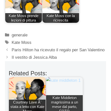
Kate Moss prende
Kate Moss con la
lezioni di pittura
ricrescita
Categorie
generale
Tag
Kate Moss
Paris Hilton ha ricevuto il regalo per San Valentino
Il vestito di Jessica Alba
Related Posts:
Kate Middleton
Courtney Love Ã¨
magrissima a un
stata a letto con Kate
mese dal parto,