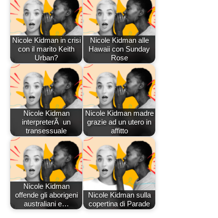
Nicole Kidman in crisi
Nicole Kidman alle
con il marito Keith
Hawaii con Sunday
Urban?
Rose
Nicole Kidman
Nicole Kidman madre
interpreterÃ un
grazie ad un utero in
transessuale
affitto
Nicole Kidman
offende gli aborigeni
Nicole Kidman sulla
australiani e…
copertina di Parade