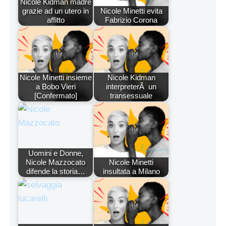
Nicole Kidman madre
grazie ad un utero in
Nicole Minetti evita
affitto
Fabrizio Corona
Nicole Minetti insieme
Nicole Kidman
a Bobo Vieri
interpreterÃ un
[Confermato]
transessuale
Uomini e Donne,
Nicole Mazzocato
Nicole Minetti
difende la storia…
insultata a Milano