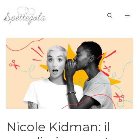
Vai
al
ME
contenuto
Nicole Kidman: il