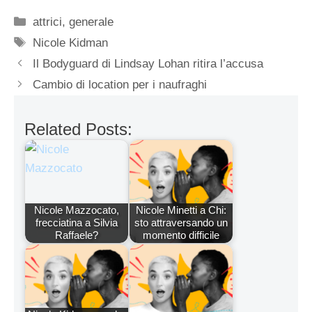
Categorie
attrici
,
generale
Tag
Nicole Kidman
Il Bodyguard di Lindsay Lohan ritira l’accusa
Cambio di location per i naufraghi
Related Posts:
Nicole Mazzocato,
Nicole Minetti a Chi:
frecciatina a Silvia
sto attraversando un
Raffaele?
momento difficile