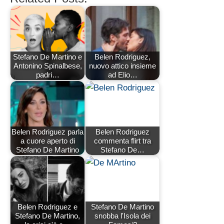
Stefano De Martino e
Belen Rodriguez,
Antonino Spinalbese,
nuovo attico insieme
padri…
ad Elio…
Belen Rodriguez parla
Belen Rodriguez
a cuore aperto di
commenta flirt tra
Stefano De Martino
Stefano De…
Belen Rodriguez e
Stefano De Martino
Stefano De Martino,
snobba l'Isola dei