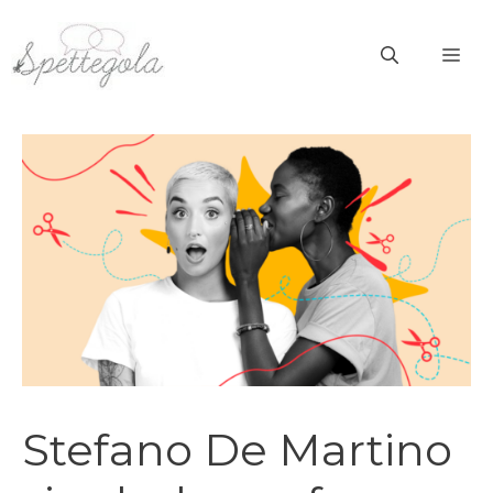
Vai
al
ME
contenuto
Stefano De Martino