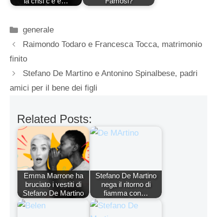
la crisi c'è e…
Famosi?
Categorie
generale
Raimondo Todaro e Francesca Tocca, matrimonio
finito
Stefano De Martino e Antonino Spinalbese, padri
amici per il bene dei figli
Related Posts:
Emma Marrone ha
Stefano De Martino
bruciato i vestiti di
nega il ritorno di
Stefano De Martino
fiamma con…