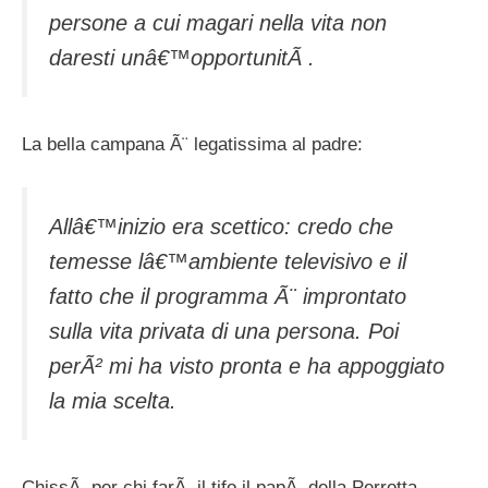
persone a cui magari nella vita non
daresti unâ€™opportunitÃ .
La bella campana Ã¨ legatissima al padre:
Allâ€™inizio era scettico: credo che
temesse lâ€™ambiente televisivo e il
fatto che il programma Ã¨ improntato
sulla vita privata di una persona. Poi
perÃ² mi ha visto pronta e ha appoggiato
la mia scelta.
ChissÃ per chi farÃ il tifo il papÃ della Perrotta.