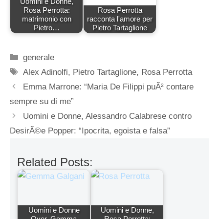
Uomini e Donne,
Rosa Perrotta:
Rosa Perrotta
matrimonio con
racconta l'amore per
Pietro…
Pietro Tartaglione
Categorie
generale
Tag
Alex Adinolfi
,
Pietro Tartaglione
,
Rosa Perrotta
Emma Marrone: “Maria De Filippi puÃ² contare
sempre su di me”
Uomini e Donne, Alessandro Calabrese contro
DesirÃ©e Popper: “Ipocrita, egoista e falsa”
Related Posts:
Uomini e Donne
Uomini e Donne,
Over, Gemma
Rosa Perrotta: