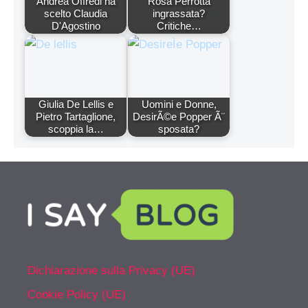
Andrea Offredi ha
Rosa Perrotta
scelto Claudia
ingrassata?
D'Agostino
Critiche…
Giulia De Lellis e
Uomini e Donne,
Pietro Tartaglione,
DesirÃ©e Popper Ã¨
scoppia la…
sposata?
Dichiarazione sulla Privacy (UE)
Cookie Policy (UE)