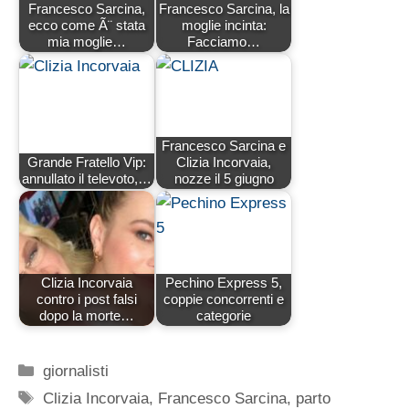
Francesco Sarcina,
Francesco Sarcina, la
ecco come Ã¨ stata
moglie incinta:
mia moglie…
Facciamo…
Francesco Sarcina e
Grande Fratello Vip:
Clizia Incorvaia,
annullato il televoto,…
nozze il 5 giugno
Clizia Incorvaia
Pechino Express 5,
contro i post falsi
coppie concorrenti e
dopo la morte…
categorie
Categorie
giornalisti
Tag
Clizia Incorvaia
,
Francesco Sarcina
,
parto