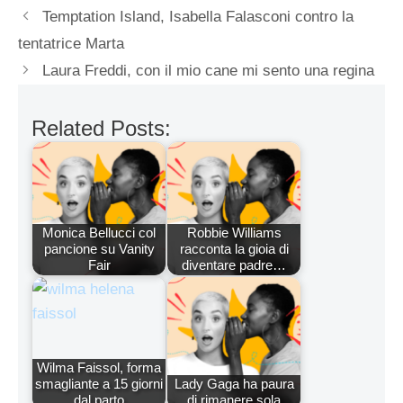
Temptation Island, Isabella Falasconi contro la
tentatrice Marta
Laura Freddi, con il mio cane mi sento una regina
Related Posts:
Monica Bellucci col
Robbie Williams
pancione su Vanity
racconta la gioia di
Fair
diventare padre…
Wilma Faissol, forma
smagliante a 15 giorni
Lady Gaga ha paura
dal parto
di rimanere sola