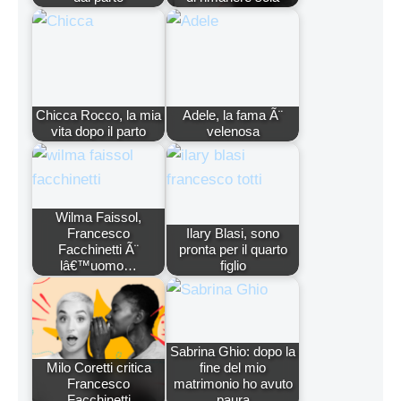
Chicca Rocco, la mia
Adele, la fama Ã¨
vita dopo il parto
velenosa
Wilma Faissol,
Francesco
Ilary Blasi, sono
Facchinetti Ã¨
pronta per il quarto
lâ€™uomo…
figlio
Sabrina Ghio: dopo la
Milo Coretti critica
fine del mio
Francesco
matrimonio ho avuto
Facchinetti
paura