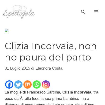
Vai
al
ME
contenuto
Clizia Incorvaia, non
ho paura del parto
31 Luglio 2015
di
Eleonora Costa
La moglie di Francesco Sarcina,
Clizia Incorvaia
, tra
poco darÃ alla luce la sua prima bambina: ma a
distanza di poco tempo dal lieto evento, dice di non