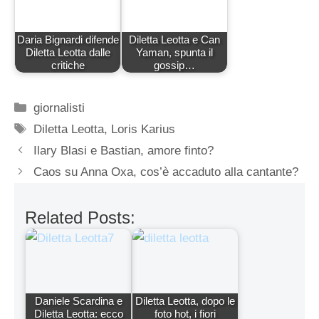
Daria Bignardi difende
Diletta Leotta e Can
Diletta Leotta dalle
Yaman, spunta il
critiche
gossip…
Categorie
giornalisti
Tag
Diletta Leotta
,
Loris Karius
Ilary Blasi e Bastian, amore finto?
Caos su Anna Oxa, cos’è accaduto alla cantante?
Related Posts:
Daniele Scardina e
Diletta Leotta, dopo le
Diletta Leotta: ecco
foto hot, i fiori