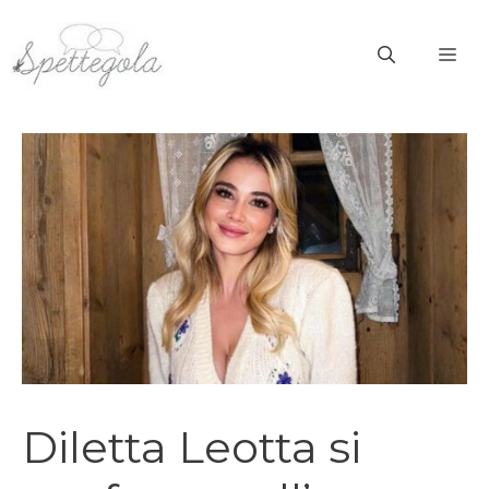
Vai
al
ME
contenuto
Diletta Leotta si