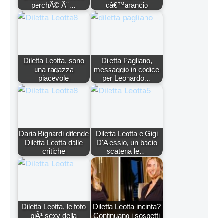
perchÃ© Ã¨…
dâ€™arancio
Diletta Leotta, sono
Diletta Pagliano,
una ragazza
messaggio in codice
piacevole
per Leonardo…
Daria Bignardi difende
Diletta Leotta e Gigi
Diletta Leotta dalle
D'Alessio, un bacio
critiche
scatena le…
Diletta Leotta, le foto
Diletta Leotta incinta?
piÃ¹ sexy della
Continuano i sospetti