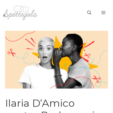
Vai
al
ME
contenuto
Ilaria D’Amico