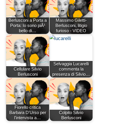
Berlusconi a Porta a
Massimo Giletti-
Porta: Io sono piÃ¹
Berlusconi, litigio
bello di…
furioso - VIDEO
Selvaggia Lucarelli
Cellulare Silvio
commenta la
Berlusconi
presenza di Silvio…
Fiorello critica
Barbara D'Urso per
Colpito Silvio
l'intervista a…
Berlusconi