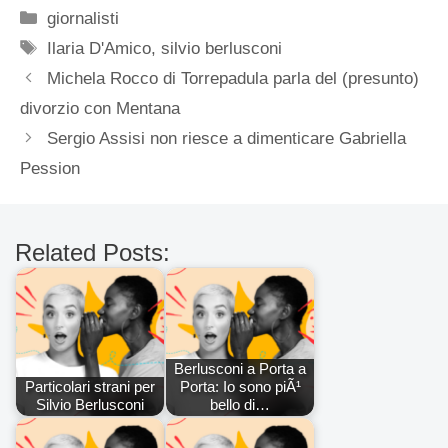
Categorie
giornalisti
Tag
Ilaria D'Amico
,
silvio berlusconi
Michela Rocco di Torrepadula parla del (presunto)
divorzio con Mentana
Sergio Assisi non riesce a dimenticare Gabriella
Pession
Related Posts:
Berlusconi a Porta a
Particolari strani per
Porta: Io sono piÃ¹
Silvio Berlusconi
bello di…