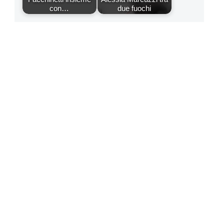
con…
due fuochi