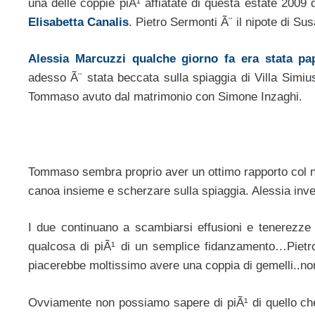
una delle coppie piÃ¹ affiatate di questa estate 2009
Elisabetta Canalis
. Pietro Sermonti Ã¨ il nipote di Su
Alessia Marcuzzi qualche giorno fa era stata pap
adesso Ã¨ stata beccata sulla spiaggia di Villa Simiu
Tommaso avuto dal matrimonio con Simone Inzaghi.
Tommaso sembra proprio aver un ottimo rapporto col n
canoa insieme e scherzare sulla spiaggia. Alessia inve
I due continuano a scambiarsi effusioni e tenerezze 
qualcosa di piÃ¹ di un semplice fidanzamento…Pietro i
piacerebbe moltissimo avere una coppia di gemelli..non 
Ovviamente non possiamo sapere di piÃ¹ di quello che 