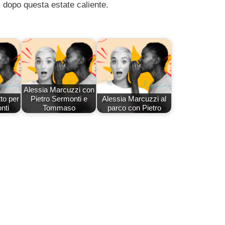
opo questa estate caliente.
Alessia Marcuzzi con
to per
Pietro Sermonti e
Alessia Marcuzzi al
nti
Tommaso
parco con Pietro