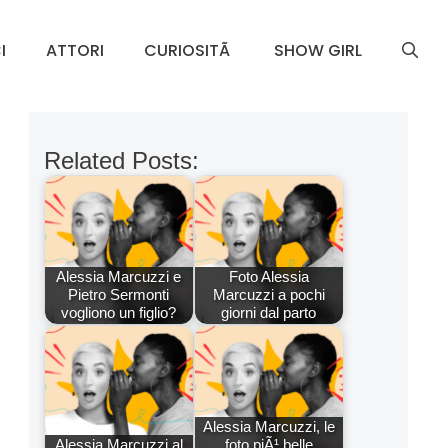
I
ATTORI
CURIOSITÃ
SHOW GIRL
Related Posts:
Alessia Marcuzzi e
Foto Alessia
Pietro Sermonti
Marcuzzi a pochi
vogliono un figlio?
giorni dal parto
Alessia Marcuzzi, le
Alessia Marcuzzi al
foto piÃ¹ belle