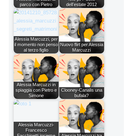
parco con Pietro
dell'estate 2012
Alessia Marcuzzi, per
il momento non penso
Nuovo flirt per Alessia
al terzo figlio
Marcuzzi
Alessia Marcuzzi in
spiaggia con Pietro e
Clooney-Canalis una
Simone
bufala?
Alessia Marcuzzi-
Francesco
Facchinetti insieme
Alessia Marcuzzi tra