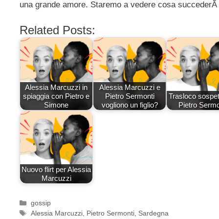
una grande amore. Staremo a vedere cosa succederÃ d
Related Posts:
Alessia Marcuzzi in
Alessia Marcuzzi e
spiaggia con Pietro e
Pietro Sermonti
Trasloco sospet
Simone
vogliono un figlio?
Pietro Sermo
Nuovo flirt per Alessia
Marcuzzi
Categorie
gossip
Tag
Alessia Marcuzzi
,
Pietro Sermonti
,
Sardegna