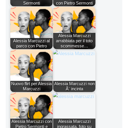
Sermonti
con Pietro Sermonti
Alessia Marcuzzi
Alessia Marcuzzi al
arrabbiata per il toto
parco con Pietro
scommesse…
Nuovo flirt per Alessia
Alessia Marcuzzi non
Marcuzzi
Ã¨ incinta
Alessia Marcuzzi con
Alessia Marcuzzi
Pietro Sermonti e
ingrassata, foto su