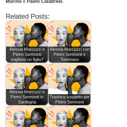
Murino
e
Paolo Calabresi
.
Related Posts:
Alessia Marcuzzi e
Alessia Marcuzzi con
Pietro Sermonti
Pietro Sermonti e
vogliono un figlio?
Tommaso
Alessia Marcuzzi e
Pietro Sermonti in
Trasloco sospetto per
Sardegna
Pietro Sermonti