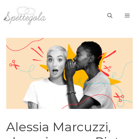
Vai
al
ME
contenuto
Alessia Marcuzzi,