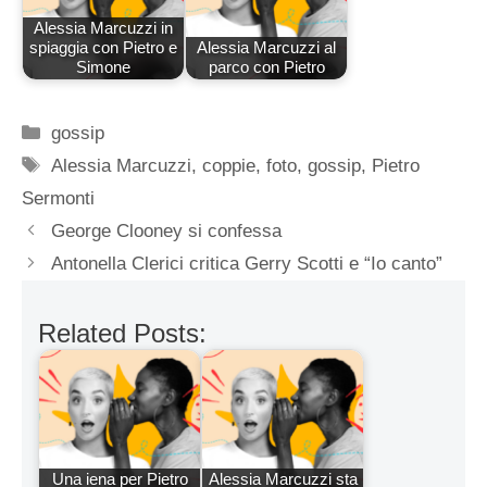
Alessia Marcuzzi in
spiaggia con Pietro e
Alessia Marcuzzi al
Simone
parco con Pietro
Categorie
gossip
Tag
Alessia Marcuzzi
,
coppie
,
foto
,
gossip
,
Pietro
Sermonti
George Clooney si confessa
Antonella Clerici critica Gerry Scotti e “Io canto”
Related Posts:
Una iena per Pietro
Alessia Marcuzzi sta