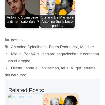
Antonino Spinalbese
Stefano De Martino e
ha dimenticato Belen?
Antonino Spinalbese,
Il…
padri…
Categorie
gossip
Tag
Antonino Spinalbese
,
Belen Rodriguez
,
Maldive
Miguel BosÃ© si dichiara negazionista e confessa
l’uso di droghe
Diletta Leotta e Can Yaman, lei si Ã¨ giÃ stufata
del bel turco
Related Posts: