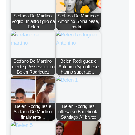
Stefano De Martino,
Stefano De Martino e
voglio un altro figlio da
Antonino Spinalbese,
Belen
padri…
Stefano De Martino,
Belen Rodriguez e
niente piÃ¹ sesso con
Antonino Spinalbese
Belen Rodriguez
hanno superato…
Belen Rodriguez e
Belen Rodriguez
Stefano De Martino,
offesa su Facebook:
finalmente…
Santiago Ã¨ brutto