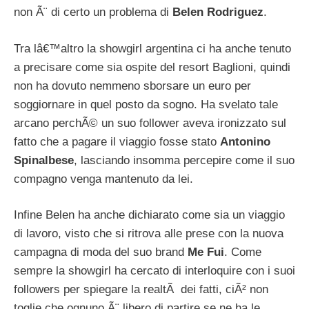
non Ã¨ di certo un problema di
Belen Rodriguez
.
Tra lâ€™altro la showgirl argentina ci ha anche tenuto
a precisare come sia ospite del resort Baglioni, quindi
non ha dovuto nemmeno sborsare un euro per
soggiornare in quel posto da sogno. Ha svelato tale
arcano perchÃ© un suo follower aveva ironizzato sul
fatto che a pagare il viaggio fosse stato
Antonino
Spinalbese
, lasciando insomma percepire come il suo
compagno venga mantenuto da lei.
Infine Belen ha anche dichiarato come sia un viaggio
di lavoro, visto che si ritrova alle prese con la nuova
campagna di moda del suo brand
Me Fui
. Come
sempre la showgirl ha cercato di interloquire con i suoi
followers per spiegare la realtÃ dei fatti, ciÃ² non
toglie che ognuno Ã¨ libero di partire se ne ha le