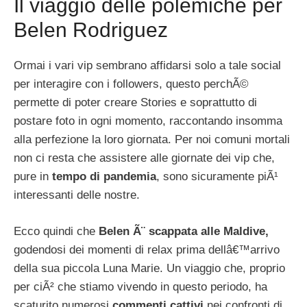
Il viaggio delle polemiche per
Belen Rodriguez
Ormai i vari vip sembrano affidarsi solo a tale social
per interagire con i followers, questo perchÃ©
permette di poter creare Stories e soprattutto di
postare foto in ogni momento, raccontando insomma
alla perfezione la loro giornata. Per noi comuni mortali
non ci resta che assistere alle giornate dei vip che,
pure in
tempo di pandemia
, sono sicuramente piÃ¹
interessanti delle nostre.
Ecco quindi che
Belen Ã¨ scappata alle Maldive,
godendosi dei momenti di relax prima dellâ€™arrivo
della sua piccola Luna Marie. Un viaggio che, proprio
per ciÃ² che stiamo vivendo in questo periodo, ha
scaturito numerosi
commenti cattivi
nei confronti di