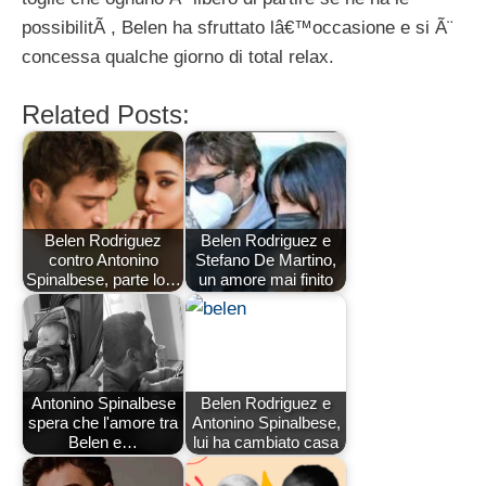
possibilitÃ , Belen ha sfruttato lâ€™occasione e si Ã¨
concessa qualche giorno di total relax.
Related Posts:
Belen Rodriguez
Belen Rodriguez e
contro Antonino
Stefano De Martino,
Spinalbese, parte lo…
un amore mai finito
Antonino Spinalbese
Belen Rodriguez e
spera che l'amore tra
Antonino Spinalbese,
Belen e…
lui ha cambiato casa