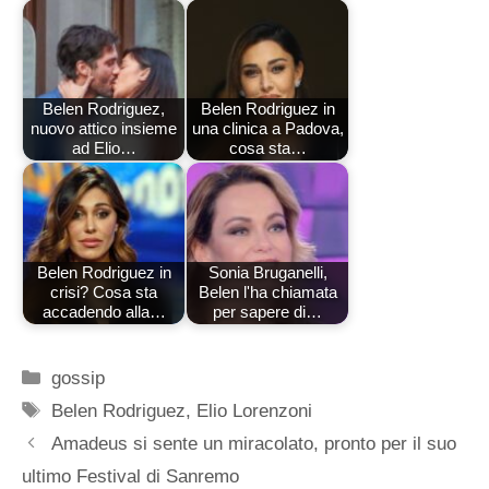
Belen Rodriguez,
Belen Rodriguez in
nuovo attico insieme
una clinica a Padova,
ad Elio…
cosa sta…
Belen Rodriguez in
Sonia Bruganelli,
crisi? Cosa sta
Belen l'ha chiamata
accadendo alla…
per sapere di…
Categorie
gossip
Tag
Belen Rodriguez
,
Elio Lorenzoni
Amadeus si sente un miracolato, pronto per il suo
ultimo Festival di Sanremo