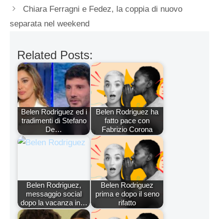
Chiara Ferragni e Fedez, la coppia di nuovo
separata nel weekend
Related Posts:
Belen Rodriguez ed i
Belen Rodriguez ha
tradimenti di Stefano
fatto pace con
De…
Fabrizio Corona
Belen Rodriguez,
Belen Rodriguez
messaggio social
prima e dopo il seno
dopo la vacanza in…
rifatto