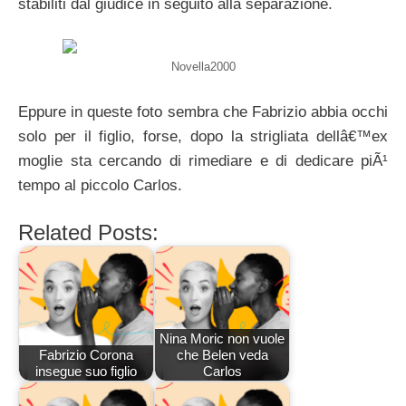
stabiliti dal giudice in seguito alla separazione.
Novella2000
Eppure in queste foto sembra che Fabrizio abbia occhi
solo per il figlio, forse, dopo la strigliata dellâ€™ex
moglie sta cercando di rimediare e di dedicare piÃ¹
tempo al piccolo Carlos.
Related Posts:
Nina Moric non vuole
Fabrizio Corona
che Belen veda
insegue suo figlio
Carlos