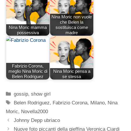
Nina Moric non vuole
che Belen la
Nina Moric mamma
sostituisca come
possessiva
madre
Fabrizio Corona,
meglio Nina Moric di
Nina Moric pensa a
Belen Rodriguez
se stessa
Categorie
gossip
,
show girl
Tag
Belen Rodriguez
,
Fabrizio Corona
,
Milano
,
Nina
Moric
,
Novella2000
Johnny Depp ubriaco
Nuove foto piccanti della gieffina Veronica Ciardi