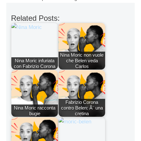
Related Posts:
Nina Moric non vuole
Nina Moric infuriata
che Belen veda
con Fabrizio Corona
Carlos
Fabrizio Corona
Nina Moric racconta
contro Belen: Ã¨ una
bugie
cretina