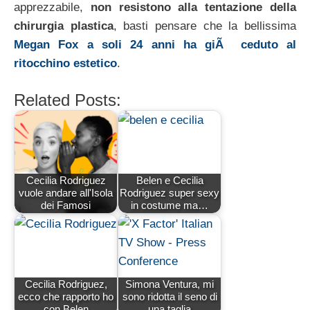
apprezzabile,
non resistono alla tentazione della
chirurgia plastica
, basti pensare che la bellissima
Megan Fox a soli 24 anni ha giÃ ceduto al
ritocchino estetico
.
Related Posts:
Cecilia Rodriguez
Belen e Cecilia
vuole andare all'Isola
Rodriguez super sexy
dei Famosi
in costume ma…
Cecilia Rodriguez,
Simona Ventura, mi
ecco che rapporto ho
sono ridotta il seno di
con Belen
una taglia