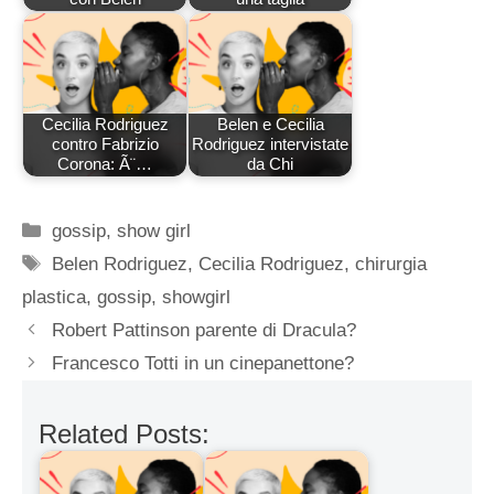
Cecilia Rodriguez
Belen e Cecilia
contro Fabrizio
Rodriguez intervistate
Corona: Ã¨…
da Chi
Categorie
gossip
,
show girl
Tag
Belen Rodriguez
,
Cecilia Rodriguez
,
chirurgia
plastica
,
gossip
,
showgirl
Robert Pattinson parente di Dracula?
Francesco Totti in un cinepanettone?
Related Posts: