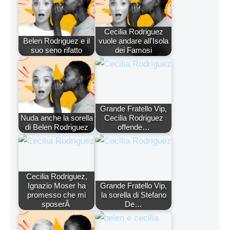
Cecilia Rodriguez
Belen Rodriguez e il
vuole andare all'Isola
suo seno rifatto
dei Famosi
Grande Fratello Vip,
Nuda anche la sorella
Cecilia Rodriguez
di Belen Rodriguez
offende…
Cecilia Rodriguez,
Ignazio Moser ha
Grande Fratello Vip,
promesso che mi
la sorella di Stefano
sposerÃ
De…