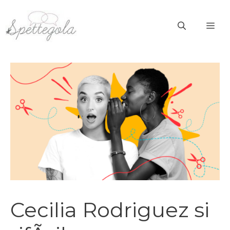
Vai
al
ME
contenuto
Cecilia Rodriguez si