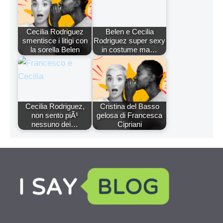
Cecilia Rodriguez
Belen e Cecilia
smentisce i litigi con
Rodriguez super sexy
la sorella Belen
in costume ma…
Cecilia Rodriguez,
Cristina del Basso
non sento piÃ¹
gelosa di Francesca
nessuno dei…
Cipriani