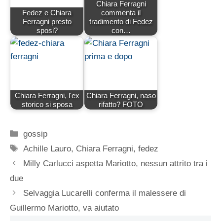
Chiara Ferragni
Fedez e Chiara
commenta il
Ferragni presto
tradimento di Fedez
sposi?
con…
Chiara Ferragni, l'ex
Chiara Ferragni, naso
storico si sposa
rifatto? FOTO
Categorie
gossip
Tag
Achille Lauro
,
Chiara Ferragni
,
fedez
Milly Carlucci aspetta Mariotto, nessun attrito tra i
due
Selvaggia Lucarelli conferma il malessere di
Guillermo Mariotto, va aiutato