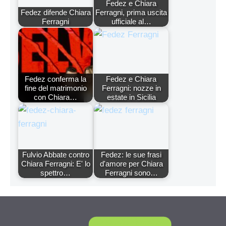
Fedez e Chiara
Fedez difende Chiara
Ferragni, prima uscita
Ferragni
ufficiale al…
Fedez conferma la
Fedez e Chiara
fine del matrimonio
Ferragni: nozze in
con Chiara…
estate in Sicilia
Fulvio Abbate contro
Fedez: le sue frasi
Chiara Ferragni: E' lo
d'amore per Chiara
spettro…
Ferragni sono…