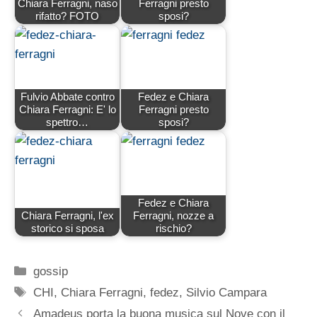
Chiara Ferragni, naso
Ferragni presto
rifatto? FOTO
sposi?
Fulvio Abbate contro
Fedez e Chiara
Chiara Ferragni: E' lo
Ferragni presto
spettro…
sposi?
Fedez e Chiara
Chiara Ferragni, l'ex
Ferragni, nozze a
storico si sposa
rischio?
Categorie
gossip
Tag
CHI
,
Chiara Ferragni
,
fedez
,
Silvio Campara
Amadeus porta la buona musica sul Nove con il