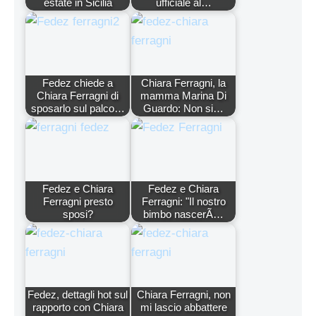
estate in Sicilia
ufficiale al…
Fedez chiede a
Chiara Ferragni, la
Chiara Ferragni di
mamma Marina Di
sposarlo sul palco…
Guardo: Non si…
Fedez e Chiara
Fedez e Chiara
Ferragni presto
Ferragni: "Il nostro
sposi?
bimbo nascerÃ…
Fedez, dettagli hot sul
Chiara Ferragni, non
rapporto con Chiara
mi lascio abbattere