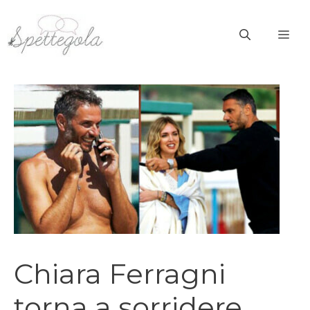
Vai
al
ME
contenuto
Chiara Ferragni
torna a sorridere