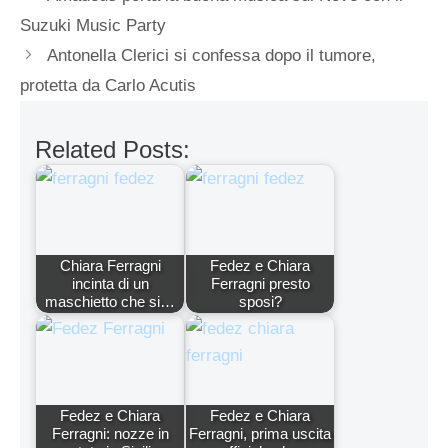
Suzuki Music Party
Antonella Clerici si confessa dopo il tumore,
protetta da Carlo Acutis
Related Posts:
Chiara Ferragni
Fedez e Chiara
incinta di un
Ferragni presto
maschietto che si…
sposi?
Fedez e Chiara
Fedez e Chiara
Ferragni: nozze in
Ferragni, prima uscita