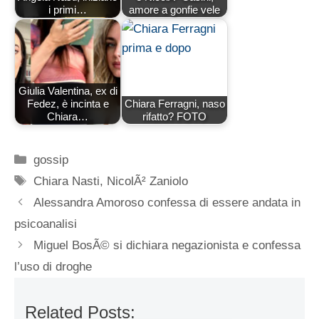
i primi…
amore a gonfie vele
Giulia Valentina, ex di
Fedez, è incinta e
Chiara Ferragni, naso
Chiara…
rifatto? FOTO
Categorie
gossip
Tag
Chiara Nasti
,
NicolÃ² Zaniolo
Alessandra Amoroso confessa di essere andata in
psicoanalisi
Miguel BosÃ© si dichiara negazionista e confessa
l’uso di droghe
Related Posts: