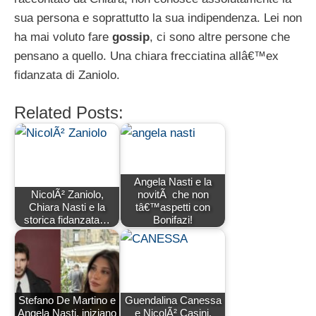
sua persona e soprattutto la sua indipendenza. Lei non
ha mai voluto fare
gossip
, ci sono altre persone che
pensano a quello. Una chiara frecciatina allâ€™ex
fidanzata di Zaniolo.
Related Posts:
Angela Nasti e la
NicolÃ² Zaniolo,
novitÃ che non
Chiara Nasti e la
tâ€™aspetti con
storica fidanzata…
Bonifazi!
Stefano De Martino e
Guendalina Canessa
Angela Nasti, iniziano
e NicolÃ² Casini,