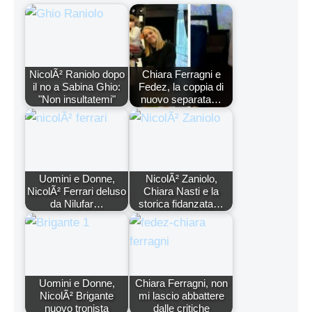
NicolÃ² Raniolo dopo
Chiara Ferragni e
il no a Sabina Ghio:
Fedez, la coppia di
"Non insultatemi"
nuovo separata…
Uomini e Donne,
NicolÃ² Zaniolo,
NicolÃ² Ferrari deluso
Chiara Nasti e la
da Nilufar…
storica fidanzata…
Uomini e Donne,
Chiara Ferragni, non
NicolÃ² Brigante
mi lascio abbattere
nuovo tronista
dalle critiche