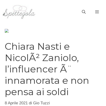
Vai
al
ME
contenuto
Chiara Nasti e
NicolÃ² Zaniolo,
l’influencer Ã¨
innamorata e non
pensa ai soldi
8 Aprile 2021
di
Gio Tuzzi