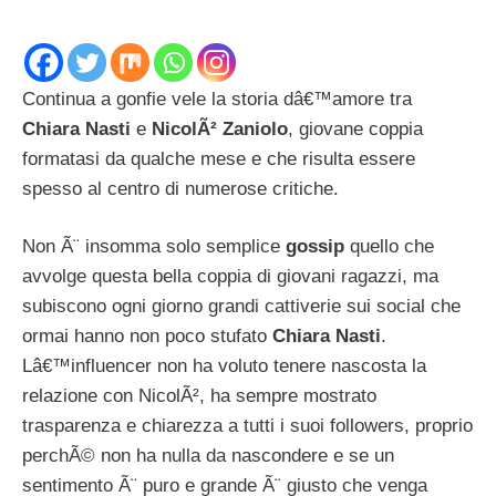
Continua a gonfie vele la storia dâ€™amore tra
Chiara Nasti
e
NicolÃ² Zaniolo
, giovane coppia
formatasi da qualche mese e che risulta essere
spesso al centro di numerose critiche.
Non Ã¨ insomma solo semplice
gossip
quello che
avvolge questa bella coppia di giovani ragazzi, ma
subiscono ogni giorno grandi cattiverie sui social che
ormai hanno non poco stufato
Chiara Nasti
.
Lâ€™influencer non ha voluto tenere nascosta la
relazione con NicolÃ², ha sempre mostrato
trasparenza e chiarezza a tutti i suoi followers, proprio
perchÃ© non ha nulla da nascondere e se un
sentimento Ã¨ puro e grande Ã¨ giusto che venga