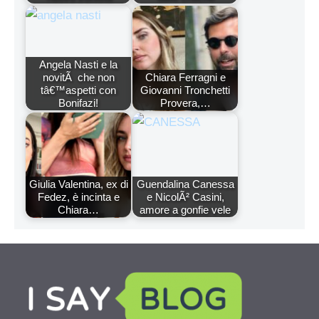
Angela Nasti e la
novitÃ che non
Chiara Ferragni e
tâ€™aspetti con
Giovanni Tronchetti
Bonifazi!
Provera,…
Giulia Valentina, ex di
Guendalina Canessa
Fedez, è incinta e
e NicolÃ² Casini,
Chiara…
amore a gonfie vele