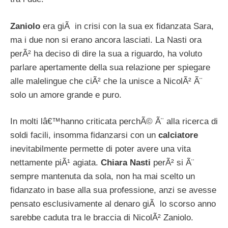
Zaniolo
era giÃ in crisi con la sua ex fidanzata Sara,
ma i due non si erano ancora lasciati. La Nasti ora
perÃ² ha deciso di dire la sua a riguardo, ha voluto
parlare apertamente della sua relazione per spiegare
alle malelingue che ciÃ² che la unisce a NicolÃ² Ã¨
solo un amore grande e puro.
In molti lâ€™hanno criticata perchÃ© Ã¨ alla ricerca di
soldi facili, insomma fidanzarsi con un
calciatore
inevitabilmente permette di poter avere una vita
nettamente piÃ¹ agiata.
Chiara Nasti
perÃ² si Ã¨
sempre mantenuta da sola, non ha mai scelto un
fidanzato in base alla sua professione, anzi se avesse
pensato esclusivamente al denaro giÃ lo scorso anno
sarebbe caduta tra le braccia di NicolÃ² Zaniolo.