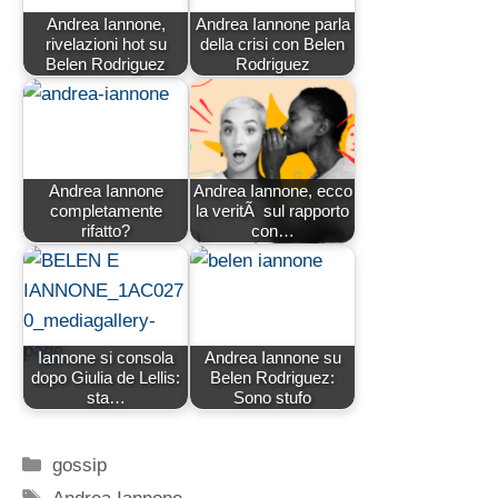
Andrea Iannone,
Andrea Iannone parla
rivelazioni hot su
della crisi con Belen
Belen Rodriguez
Rodriguez
Andrea Iannone
Andrea Iannone, ecco
completamente
la veritÃ sul rapporto
rifatto?
con…
Iannone si consola
Andrea Iannone su
dopo Giulia de Lellis:
Belen Rodriguez:
sta…
Sono stufo
Categorie
gossip
Tag