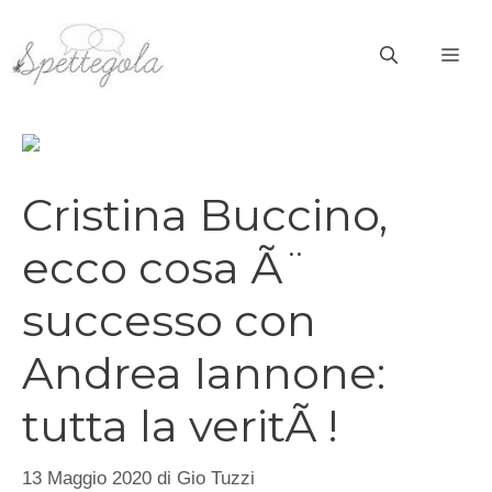
Vai
al
ME
contenuto
Cristina Buccino,
ecco cosa Ã¨
successo con
Andrea Iannone:
tutta la veritÃ !
13 Maggio 2020
di
Gio Tuzzi