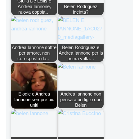
Giulia De Lellis e
Andrea Iannone,
Belen Rodriguez
nuova coppia…
incinta?
Andrea Iannone soffre
Belen Rodriguez e
per amore, non
Andrea Iannone per la
corrisposto da…
prima volta…
Elodie e Andrea
Andrea Iannone non
Iannone sempre più
pensa a un figlio con
uniti
Belen