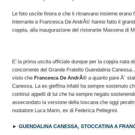
Le foto uscite finora e che li ritraevano insieme erano 
Interrante e Francesca De AndrÃ© hanno fatto il gra
coppia, alla inaugurazione del ristorante Massena di Mil
E’ la prima uscita ufficiale dunque per la coppia nata do
concorrente del Grande Fratello Guendalina Canessa. An
visto che
Francesca De AndrÃ©
a quanto pare Ã¨ stat
Canessa. La ex gieffina infatti ha sempre sostenuto ch
continui appelli di lui che ha sempre negato sostenendo d
assecondato la versione della toscana che oggi peraltr
nuotatore Luca Marin, ex di Federica Pellegrini.
►
GUENDALINA CANESSA, STOCCATINA A FRAN