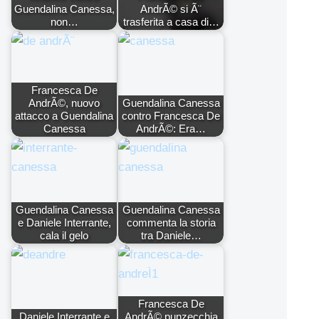
Guendalina Canessa,
AndrÃ© si Ã¨
non…
trasferita a casa di…
Francesca De
AndrÃ©, nuovo
Guendalina Canessa
attacco a Guendalina
contro Francesca De
Canessa
AndrÃ©: Era…
Guendalina Canessa
Guendalina Canessa
e Daniele Interrante,
commenta la storia
cala il gelo
tra Daniele…
Francesca De
Daniele Interrante e
AndrÃ© punzecchia