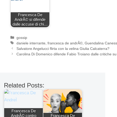
Francesca De
AndrÃ© si difende
dalle accuse di chi…
Categorie
gossip
Tag
daniele interrante
,
francesca de andrÃ©
,
Guendalina Canes
Salvatore Angelucci flirta con la velina Giulia Calcaterra?
Carolina Di Domenico difende Fabio Troiano dalle critiche s
Related Posts:
Francesca De
AndrÃ© contro
Francesca De