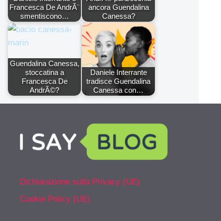
Francesca De AndrÃ¨
ancora Guendalina
smentiscono…
Canessa?
Guendalina Canessa,
stoccatina a
Daniele Interrante
Francesca De
tradisce Guendalina
AndrÃ©?
Canessa con…
Dichiarazione sulla Privacy (UE)
Cookie Policy (UE)