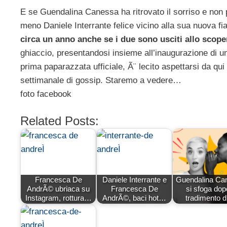
E se Guendalina Canessa ha ritrovato il sorriso e non pen
meno Daniele Interrante felice vicino alla sua nuova 
circa un anno anche se i due sono usciti allo sco
ghiaccio, presentandosi insieme all’inaugurazione di uno
prima paparazzata ufficiale, Ã¨ lecito aspettarsi da qu
settimanale di gossip. Staremo a vedere…
foto facebook
Related Posts:
Francesca De
Daniele Interrante e
Guendalina Ca
AndrÃ© ubriaca su
Francesca De
si sfoga dopo
Instagram, rottura…
AndrÃ©, baci hot…
tradimento 