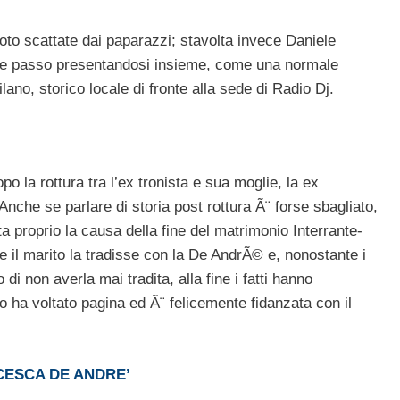
foto scattate dai paparazzi; stavolta invece Daniele
nde passo presentandosi insieme, come una normale
ano, storico locale di fronte alla sede di Radio Dj.
po la rottura tra l’ex tronista e sua moglie, la ex
che se parlare di storia post rottura Ã¨ forse sbagliato,
a proprio la causa della fine del matrimonio Interrante-
e il marito la tradisse con la De AndrÃ© e, nonostante i
i non averla mai tradita, alla fine i fatti hanno
o ha voltato pagina ed Ã¨ felicemente fidanzata con il
CESCA DE ANDRE’