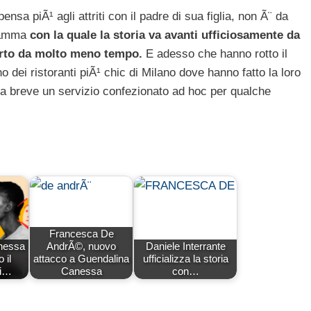
sa piÃ¹ agli attriti con il padre di sua figlia, non Ã¨ da
fiamma
con la quale la storia va avanti ufficiosamente da
perto da molto meno tempo.
E adesso che hanno rotto il
 dei ristoranti piÃ¹ chic di Milano dove hanno fatto la loro
i a breve un servizio confezionato ad hoc per qualche
Francesca De
nessa
AndrÃ©, nuovo
Daniele Interrante
 il
attacco a Guendalina
ufficializza la storia
di…
Canessa
con…