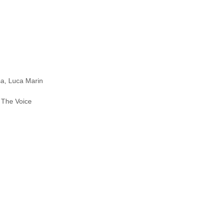
sa
,
Luca Marin
u The Voice