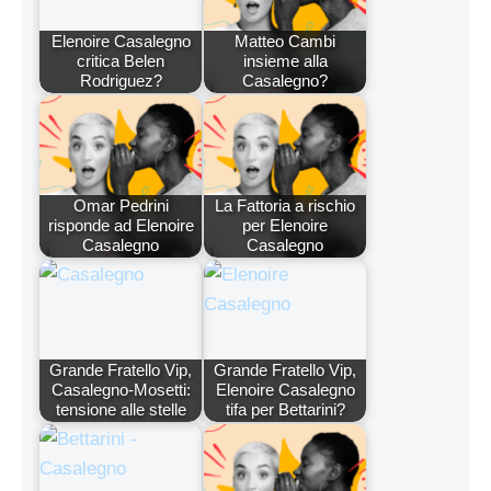
Elenoire Casalegno
Matteo Cambi
critica Belen
insieme alla
Rodriguez?
Casalegno?
Omar Pedrini
La Fattoria a rischio
risponde ad Elenoire
per Elenoire
Casalegno
Casalegno
Grande Fratello Vip,
Grande Fratello Vip,
Casalegno-Mosetti:
Elenoire Casalegno
tensione alle stelle
tifa per Bettarini?