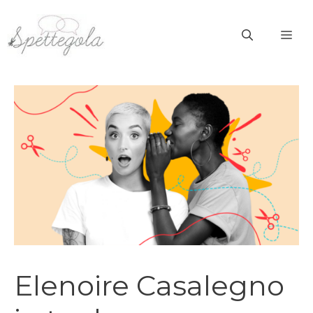
Vai
al
ME
contenuto
Elenoire Casalegno