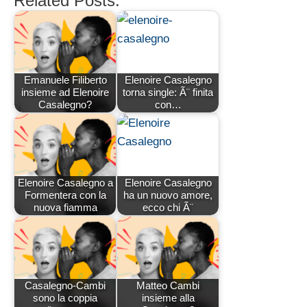
Related Posts:
Emanuele Filiberto
Elenoire Casalegno
insieme ad Elenoire
torna single: Ã¨ finita
Casalegno?
con…
Elenoire Casalegno a
Elenoire Casalegno
Formentera con la
ha un nuovo amore,
nuova fiamma
ecco chi Ã¨
Casalegno-Cambi
Matteo Cambi
sono la coppia
insieme alla