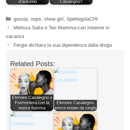
d'autunno
Casalegno?
Categorie
gossip
,
oops
,
show girl
,
SpettegolaCHI
Melissa Satta e Teo Mammuccari insieme in
vacanza
Fergie dichiara la sua dipendenza dalla droga
Related Posts:
Elenoire Casalegno a
Formentera con la
Elenoire Casalegno,
nuova fiamma
prima estate da single