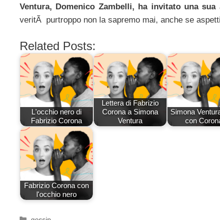
Ventura, Domenico Zambelli, ha invitato una sua a
veritÃ purtroppo non la sapremo mai, anche se aspettia
Related Posts:
Lettera di Fabrizio
L'occhio nero di
Corona a Simona
Simona Ventura 
Fabrizio Corona
Ventura
con Coron
Fabrizio Corona con
l'occhio nero
Categorie
gossip