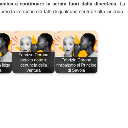
mica a continuare la serata fuori dalla discoteca
. La
mo la versione dei fatti di qualcuno neutrale alla vicenda.
Fabrizio Corona
assolto dopo la
Fabrizio Corona
litiga
denuncia della
rimbalzato al Principe
a
Ventura
di Savoia