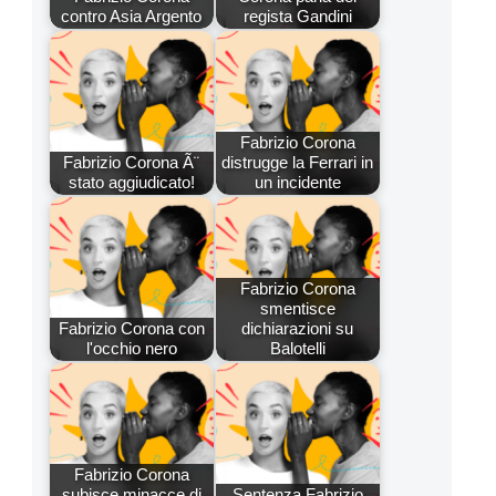
contro Asia Argento
regista Gandini
Fabrizio Corona
Fabrizio Corona Ã¨
distrugge la Ferrari in
stato aggiudicato!
un incidente
Fabrizio Corona
smentisce
Fabrizio Corona con
dichiarazioni su
l'occhio nero
Balotelli
Fabrizio Corona
subisce minacce di
Sentenza Fabrizio