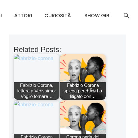
I
ATTORI
CURIOSITÃ
SHOW GIRL
Related Posts:
Fabrizio Corona,
Fabrizio Corona
lettera a Verissimo:
spiega perchÃ© ha
Voglio tornare…
litigato con…
Fabrizio Corona
Corona parla del