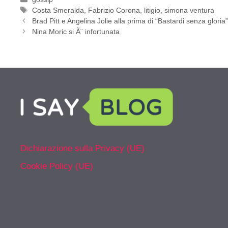
Tag
Costa Smeralda
,
Fabrizio Corona
,
litigio
,
simona ventura
Brad Pitt e Angelina Jolie alla prima di “Bastardi senza gloria
Nina Moric si Ã¨ infortunata
Dichiarazione sulla Privacy (UE)
Cookie Policy (UE)