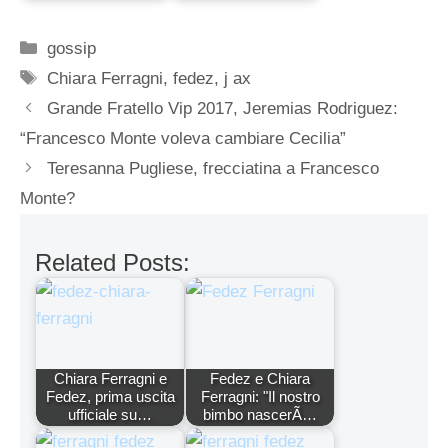
Categorie
gossip
Tag
Chiara Ferragni
,
fedez
,
j ax
Grande Fratello Vip 2017, Jeremias Rodriguez:
“Francesco Monte voleva cambiare Cecilia”
Teresanna Pugliese, frecciatina a Francesco
Monte?
Related Posts:
Chiara Ferragni e
Fedez e Chiara
Fedez, prima uscita
Ferragni: "Il nostro
ufficiale su…
bimbo nascerÃ…