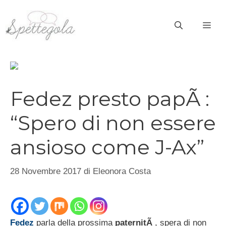
Vai
al
ME
contenuto
Fedez presto papÃ :
“Spero di non essere
ansioso come J-Ax”
28 Novembre 2017
di
Eleonora Costa
Fedez
parla della prossima
paternitÃ
, spera di non