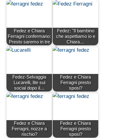
Fedez e Chiara
Fedez: "Il bambino
Ferragni confermano:
che aspettiamo io e
Presto saremo in tre
Chiara…
Fedez-Selvaggia
Fedez e Chiara
Lucarelli, lite sui
Ferragni presto
social dopo il…
sposi?
Fedez e Chiara
Fedez e Chiara
Ferragni, nozze a
Ferragni presto
rischio?
sposi?