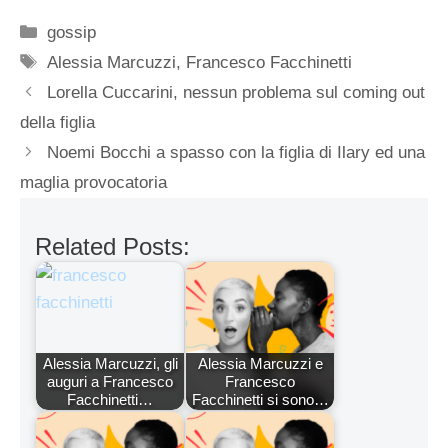
Categorie
gossip
Tag
Alessia Marcuzzi
,
Francesco Facchinetti
Lorella Cuccarini, nessun problema sul coming out
della figlia
Noemi Bocchi a spasso con la figlia di Ilary ed una
maglia provocatoria
Related Posts:
Alessia Marcuzzi, gli
Alessia Marcuzzi e
auguri a Francesco
Francesco
Facchinetti…
Facchinetti si sono…