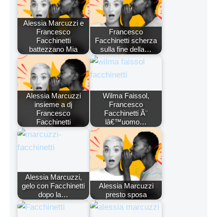
Alessia Marcuzzi e
Francesco
Francesco
Facchinetti
Facchinetti scherza
battezzano Mia
sulla fine della…
Alessia Marcuzzi
Wilma Faissol,
insieme a dj
Francesco
Francesco
Facchinetti Ã¨
Facchinetti
lâ€™uomo…
Alessia Marcuzzi,
gelo con Facchinetti
Alessia Marcuzzi
dopo la…
presto sposa