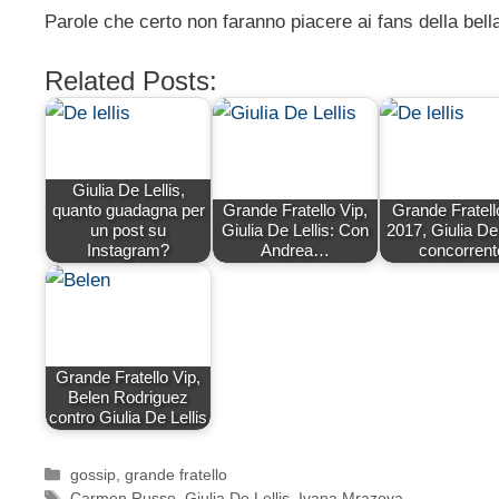
Parole che certo non faranno piacere ai fans della bell
Related Posts:
Giulia De Lellis,
quanto guadagna per
Grande Fratello Vip,
Grande Fratell
un post su
Giulia De Lellis: Con
2017, Giulia De 
Instagram?
Andrea…
concorrent
Grande Fratello Vip,
Belen Rodriguez
contro Giulia De Lellis
Categorie
gossip
,
grande fratello
Tag
Carmen Russo
,
Giulia De Lellis
,
Ivana Mrazova