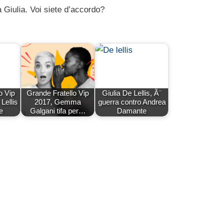
a Giulia. Voi siete d’accordo?
o Vip
Grande Fratello Vip
Giulia De Lellis, Ã¨
Lellis
2017, Gemma
guerra contro Andrea
e
Galgani tifa per…
Damante