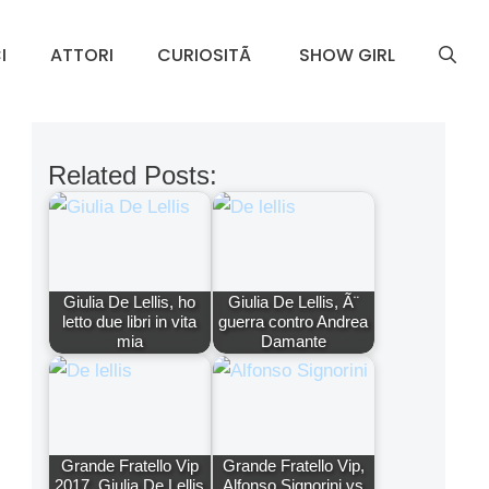
I
ATTORI
CURIOSITÃ
SHOW GIRL
Related Posts:
Giulia De Lellis, ho
Giulia De Lellis, Ã¨
letto due libri in vita
guerra contro Andrea
mia
Damante
Grande Fratello Vip
Grande Fratello Vip,
2017, Giulia De Lellis
Alfonso Signorini vs