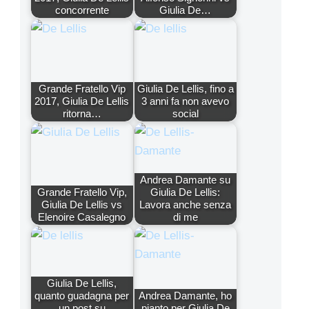
concorrente
Giulia De…
Grande Fratello Vip
Giulia De Lellis, fino a
2017, Giulia De Lellis
3 anni fa non avevo
ritorna…
social
Andrea Damante su
Grande Fratello Vip,
Giulia De Lellis:
Giulia De Lellis vs
Lavora anche senza
Elenoire Casalegno
di me
Giulia De Lellis,
quanto guadagna per
Andrea Damante, ho
un post su
pianto per Giulia De