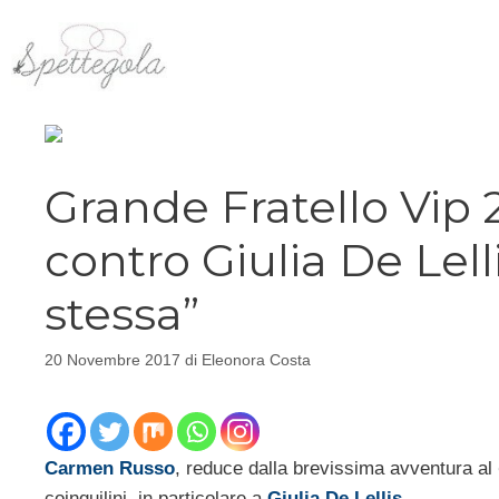
Vai
al
contenuto
Grande Fratello Vip
contro Giulia De Lell
stessa”
20 Novembre 2017
di
Eleonora Costa
Carmen Russo
, reduce dalla brevissima avventura al
coinquilini, in particolare a
Giulia De Lellis
.