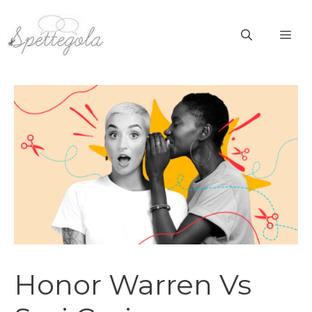
Vai
al
ME
contenuto
Honor Warren Vs