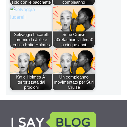
solo con le bacchette
compleanno
Selvaggia Lucarelli
Surie Cruise
ammira la Jolie e
â€œfashion victimâ€
critica Katie Holmes
a cinque anni
Katie Holmes Ã¨
Un compleanno
terrorizzata dai
movimentato per Suri
procioni
Cruise