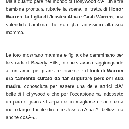
Ma a quanto pare nel mondo di Hollywood c’Ã¨ un’altra
bambina pronta a rubarle la scena, si tratta di
Honor
Warren
,
la figlia di Jessica Alba e Cash Warren
, una
splendida bambina che somiglia tantissimo alla sua
mamma.
Le foto mostrano mamma e figlia che camminano per
le strade di Beverly Hills, le due stavano raggiungendo
alcuni amici per pranzare insieme e
il look di Warren
era talmente curato da far sfigurare persioni sua
madre
, conosciuta per essere una delle attrici piÃ¹
belle di Hollywood e che per l’occasione ha indossato
un paio di jeans strappati e un maglione color crema
molto largo. Inutile dire che Jessica Alba Ã¨ bellissima
anche cosÃ¬..