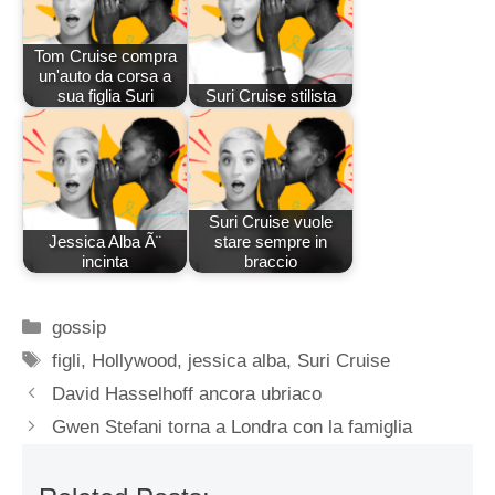
Tom Cruise compra
un'auto da corsa a
sua figlia Suri
Suri Cruise stilista
Suri Cruise vuole
Jessica Alba Ã¨
stare sempre in
incinta
braccio
Categorie
gossip
Tag
figli
,
Hollywood
,
jessica alba
,
Suri Cruise
David Hasselhoff ancora ubriaco
Gwen Stefani torna a Londra con la famiglia