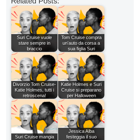
Related Posts:
Suri Cruise vuole
Tom Cruise compra
stare sempre in
un'auto da corsa a
braccio
sua figlia Suri
Divorzio Tom Cruise-
Katie Holmes e Suri
Katie Holmes, tutti i
Cruise si preparano
retroscena!
per Halloween
Jessica Alba
Suri Cruise mangia
festeggia il suo