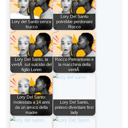
Lory Del Santo
Lory del Santo senza
potrebbe perdonare
trucco
Rocco
Lory Del Santo, la
Rocco Pietrantonio e
veritÃ sul suicidio del
la macchina della
figlio Loren
veritÃ
Lory Del Santo:
molestata a 14 anni
Lory Del Santo,
da un amico della
potevo diventare first
madre
lady