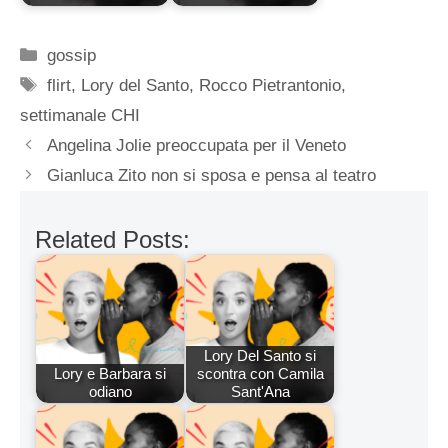
Categorie
gossip
Tag
flirt
,
Lory del Santo
,
Rocco Pietrantonio
,
settimanale CHI
Angelina Jolie preoccupata per il Veneto
Gianluca Zito non si sposa e pensa al teatro
Related Posts:
Lory Del Santo si
Lory e Barbara si
scontra con Camila
odiano
Sant'Ana