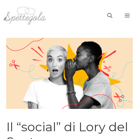
Vai
al
ME
contenuto
Il “social” di Lory del