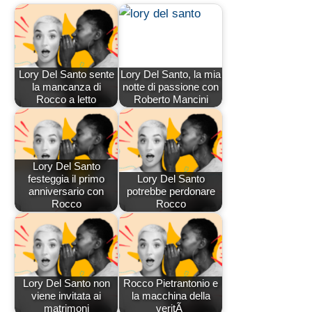
Lory Del Santo sente
Lory Del Santo, la mia
la mancanza di
notte di passione con
Rocco a letto
Roberto Mancini
Lory Del Santo
festeggia il primo
Lory Del Santo
anniversario con
potrebbe perdonare
Rocco
Rocco
Lory Del Santo non
Rocco Pietrantonio e
viene invitata ai
la macchina della
matrimoni
veritÃ