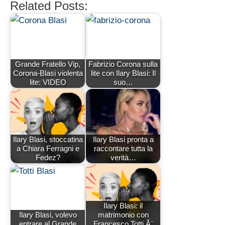
Related Posts:
Grande Fratello Vip,
Fabrizio Corona sulla
Corona-Blasi violenta
lite con Ilary Blasi: Il
lite: VIDEO
suo…
Ilary Blasi, stoccatina
Ilary Blasi pronta a
a Chiara Ferragni e
raccontare tutta la
Fedez?
verità…
Ilary Blasi: il
Ilary Blasi, volevo
matrimonio con
entrare al Grande
Francesco Totti Ã¨