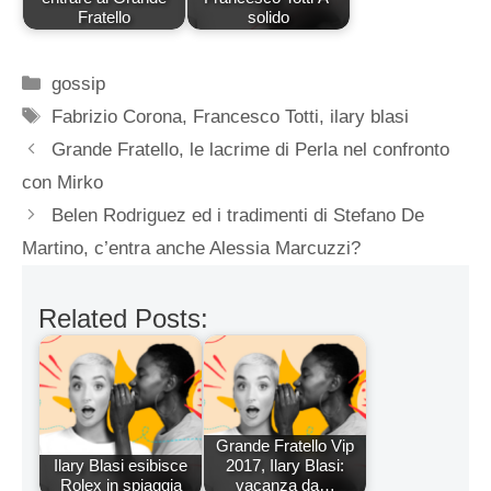
Fratello
solido
Categorie
gossip
Tag
Fabrizio Corona
,
Francesco Totti
,
ilary blasi
Grande Fratello, le lacrime di Perla nel confronto
con Mirko
Belen Rodriguez ed i tradimenti di Stefano De
Martino, c’entra anche Alessia Marcuzzi?
Related Posts:
Grande Fratello Vip
Ilary Blasi esibisce
2017, Ilary Blasi:
Rolex in spiaggia
vacanza da…