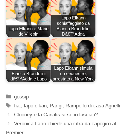
Lapo Elkann
schiaffeggiato da
Lapo Elkann e Marie
Bianca Brandolini
de Villepin
Dâ€™Adda
Lapo Elkann simula
Bianca Brandolini
un sequestro,
dâ€™Adda e Lapo
arrestato a New York
Categorie
gossip
Tag
fiat
,
lapo elkan
,
Parigi
,
Rampollo di casa Agnelli
Clooney e la Canalis si sono lasciati?
Veronica Lario chiede una cifra da capogiro al
Premier