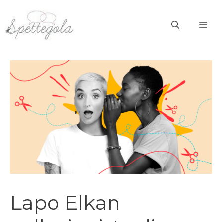
Vai
al
ME
contenuto
Lapo Elkan