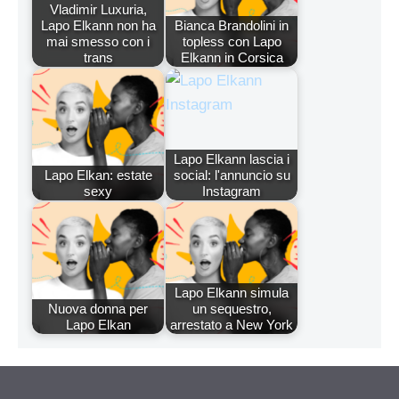
Vladimir Luxuria,
Lapo Elkann non ha
Bianca Brandolini in
mai smesso con i
topless con Lapo
trans
Elkann in Corsica
Lapo Elkann lascia i
Lapo Elkan: estate
social: l'annuncio su
sexy
Instagram
Lapo Elkann simula
Nuova donna per
un sequestro,
Lapo Elkan
arrestato a New York