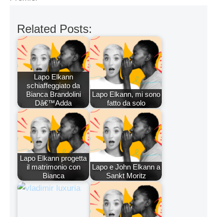
Related Posts:
Lapo Elkann
schiaffeggiato da
Bianca Brandolini
Lapo Elkann, mi sono
Dâ€™Adda
fatto da solo
Lapo Elkann progetta
il matrimonio con
Lapo e John Elkann a
Bianca
Sankt Moritz