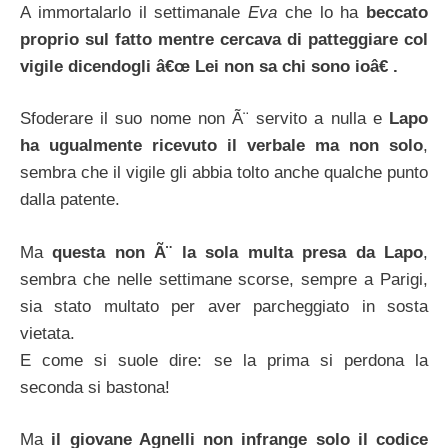
A immortalarlo il settimanale
Eva
che lo ha
beccato
proprio sul fatto mentre cercava di patteggiare col
vigile dicendogli â€œ Lei non sa chi sono ioâ€ .
Sfoderare il suo nome non Ã¨ servito a nulla e
Lapo
ha ugualmente ricevuto il verbale ma non solo
,
sembra che il vigile gli abbia tolto anche qualche punto
dalla patente.
Ma
questa non Ã¨ la sola multa presa da Lapo
,
sembra che nelle settimane scorse, sempre a Parigi,
sia stato multato per aver parcheggiato in sosta
vietata.
E come si suole dire: se la prima si perdona la
seconda si bastona!
Ma
il giovane Agnelli non infrange solo il codice