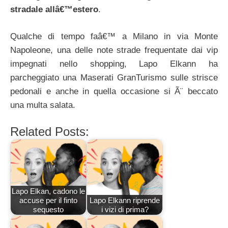
stradale allâ€™estero
.
Qualche di tempo faâ€™ a Milano in via Monte
Napoleone, una delle note strade frequentate dai vip
impegnati nello shopping, Lapo Elkann ha
parcheggiato una Maserati GranTurismo sulle strisce
pedonali e anche in quella occasione si Ã¨ beccato
una multa salata.
Related Posts:
Lapo Elkan, cadono le
accuse per il finto
Lapo Elkann riprende
sequesto
i vizi di prima?