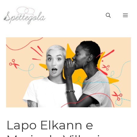
Vai
al
ME
contenuto
Lapo Elkann e