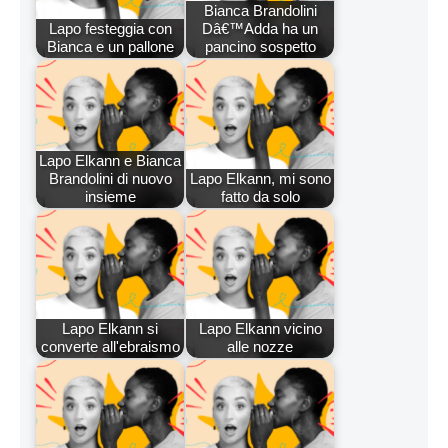
Bianca Brandolini
Lapo festeggia con
Dâ€™Adda ha un
Bianca e un pallone
pancino sospetto
Lapo Elkann e Bianca
Brandolini di nuovo
Lapo Elkann, mi sono
insieme
fatto da solo
Lapo Elkann si
Lapo Elkann vicino
converte all'ebraismo
alle nozze