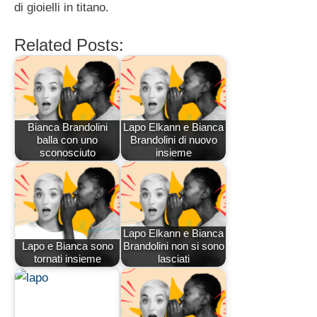
di gioielli in titano.
Related Posts:
Bianca Brandolini
Lapo Elkann e Bianca
balla con uno
Brandolini di nuovo
sconosciuto
insieme
Lapo Elkann e Bianca
Lapo e Bianca sono
Brandolini non si sono
tornati insieme
lasciati