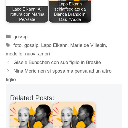
Lapo Elkann
Lapo Elkann, Ã¨
schiaffeggiato da
rottura con Marina
Bianca Brandolini
PeÃ±ate
Dâ€™Adda
Categorie
gossip
Tag
foto
,
gossip
,
Lapo Elkann
,
Marie de Villepin
,
modelle
,
nuovi amori
Gisele Bundchen con suo figlio in Brasile
Nina Moric non si sposa ma pensa ad un altro
figlio
Related Posts: