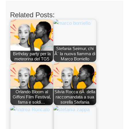
Related Posts:
Stefania Seimur, chi
Birthday party per la
Ã¨ la nuova fiamma di
meteorina del TG5
Marco Borriello
Orlando Bloom al
Silvia Rocca dÃ della
Giffoni Film Festival,
raccomandata a sua
fama e soldi…
sorella Stefania