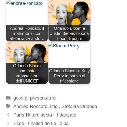
Andrea Roncato, il
Orlando Bloom e
matrimonio con
Justin Bieber, rissa a
Stefania Orlando…
suon di pugni
Orlando Bloom
nominato
Orlando Bloom e Katy
ambasciatore
Perry in pausa di
dell'UNICEF
riflessione
Categorie
gossip
,
presentatrici
Tag
Andrea Roncato
,
litigi
,
Stefania Orlando
Paris Hilton lascia il fidanzato
Ecco i finalisti de La Talpa