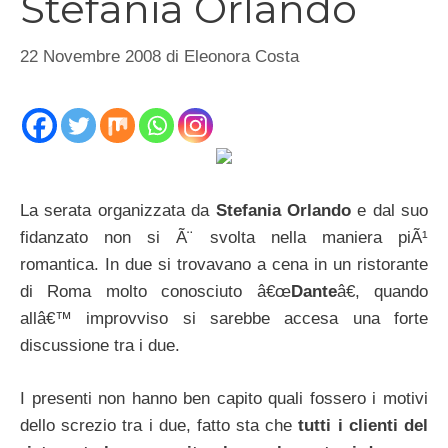
Stefania Orlando
22 Novembre 2008
di
Eleonora Costa
La serata organizzata da
Stefania Orlando
e dal suo
fidanzato non si Ã¨ svolta nella maniera piÃ¹
romantica. In due si trovavano a cena in un ristorante
di Roma molto conosciuto â€œ
Dante
â€, quando
allâ€™ improvviso si sarebbe accesa una forte
discussione tra i due.
I presenti non hanno ben capito quali fossero i motivi
dello screzio tra i due, fatto sta che
tutti i clienti del