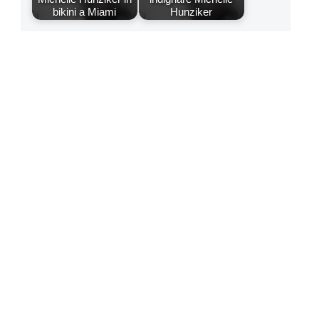
bikini a Miami
Hunziker