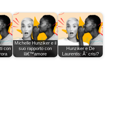
Michelle Hunziker e il
i con
suo rapporto con
Hunziker e De
rora
lâ€™amore
Laurentis: Ã¨ crisi?