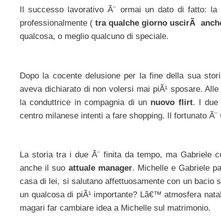
Il successo lavorativo Ã¨ ormai un dato di fatto: la
professionalmente (
tra qualche giorno uscirÃ anche 
qualcosa, o meglio qualcuno di speciale.
Dopo la cocente delusione per la fine della sua sto
aveva dichiarato di non volersi mai piÃ¹ sposare. Alle
la conduttrice in compagnia di un
nuovo flirt
. I due
centro milanese intenti a fare shopping. Il fortunato Ã¨
La storia tra i due Ã¨ finita da tempo, ma Gabriele 
anche il suo
attuale manager
. Michelle e Gabriele p
casa di lei, si salutano affettuosamente con un bacio 
un qualcosa di piÃ¹ importante? Lâ€™ atmosfera nataliz
magari far cambiare idea a Michelle sul matrimonio.