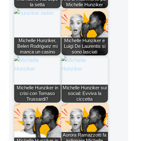
la setta
Michelle Hunziker
Michelle Hunziker,
Michelle Hunziker e
Belen Rodriguez mi
Luigi De Laurentis si
manca un casino
sono lasciati
Michelle Hunziker in
Michelle Hunziker sui
crisi con Tomaso
social: Evviva la
Trussardi?
ciccetta
Aurora Ramazzotti fa
Michelle Hunziker in
indignare Michelle