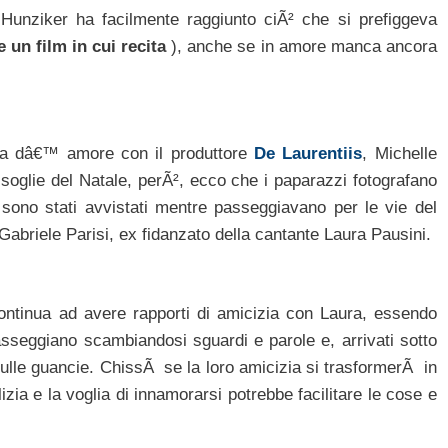
 Hunziker ha facilmente raggiunto ciÃ² che si prefiggeva
un film in cui recita
), anche se in amore manca ancora
ria dâ€™ amore con il produttore
De Laurentiis
, Michelle
 soglie del Natale, perÃ², ecco che i paparazzi fotografano
 sono stati avvistati mentre passeggiavano per le vie del
 Gabriele Parisi, ex fidanzato della cantante Laura Pausini.
continua ad avere rapporti di amicizia con Laura, essendo
asseggiano scambiandosi sguardi e parole e, arrivati sotto
sulle guancie. ChissÃ se la loro amicizia si trasformerÃ in
ia e la voglia di innamorarsi potrebbe facilitare le cose e