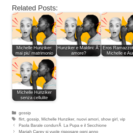
Related Posts:
Michelle Hunziker:
Hunziker e Maldini: Ã¨
Eros Ramazzott
mai piu' matrimonio
amore?
Michelle e Au
Michelle Hunziker
senza cellulite
Categorie
gossip
Tag
flirt
,
gossip
,
Michelle Hunziker
,
nuovi amori
,
show girl
,
vip
Paola Barale condurrÃ La Pupa e il Secchione
Mariah Carey si vuole risposare ogni anno