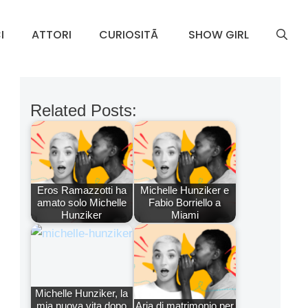
I
ATTORI
CURIOSITÃ
SHOW GIRL
Related Posts:
Eros Ramazzotti ha
Michelle Hunziker e
amato solo Michelle
Fabio Borriello a
Hunziker
Miami
Michelle Hunziker, la
mia nuova vita dopo
Aria di matrimonio per