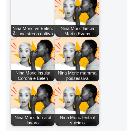
Nina Moric vs Belen:
Nina Moric lascia
Ã¨ una strega cattiva
Martin Evans
Nina Moric insulta
Nina Moric mamma
Corona e Belen
possessiva
Nina Moric torna al
Nina Moric tenta il
lavoro
suicidio