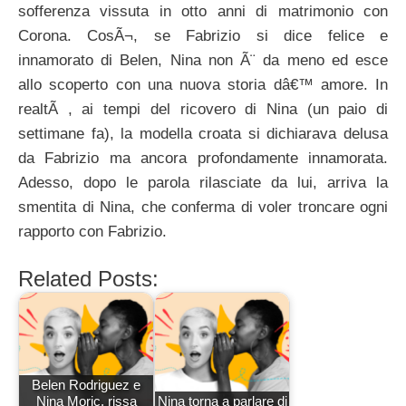
sofferenza vissuta in otto anni di matrimonio con
Corona. CosÃ¬, se Fabrizio si dice felice e
innamorato di Belen, Nina non Ã¨ da meno ed esce
allo scoperto con una nuova storia dâ€™ amore. In
realtÃ , ai tempi del ricovero di Nina (un paio di
settimane fa), la modella croata si dichiarava delusa
da Fabrizio ma ancora profondamente innamorata.
Adesso, dopo le parola rilasciate da lui, arriva la
smentita di Nina, che conferma di voler troncare ogni
rapporto con Fabrizio.
Related Posts:
Belen Rodriguez e
Nina Moric, rissa
Nina torna a parlare di