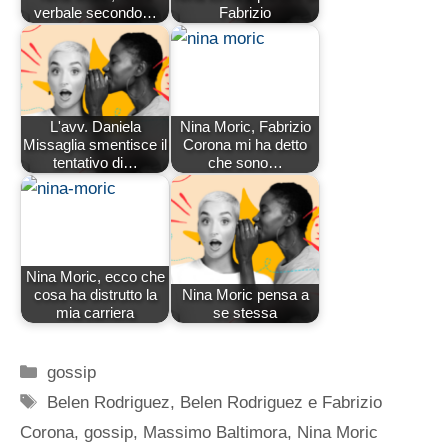
verbale secondo…
Fabrizio
L'avv. Daniela
Nina Moric, Fabrizio
Missaglia smentisce il
Corona mi ha detto
tentativo di…
che sono…
Nina Moric, ecco che
cosa ha distrutto la
Nina Moric pensa a
mia carriera
se stessa
Categorie
gossip
Tag
Belen Rodriguez
,
Belen Rodriguez e Fabrizio
Corona
,
gossip
,
Massimo Baltimora
,
Nina Moric