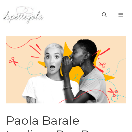
Vai
al
ME
contenuto
Paola Barale