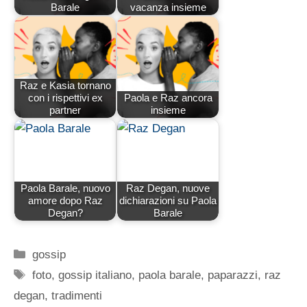
Barale
vacanza insieme
Raz e Kasia tornano
con i rispettivi ex
Paola e Raz ancora
partner
insieme
Paola Barale, nuovo
Raz Degan, nuove
amore dopo Raz
dichiarazioni su Paola
Degan?
Barale
Categorie
gossip
Tag
foto
,
gossip italiano
,
paola barale
,
paparazzi
,
raz
degan
,
tradimenti