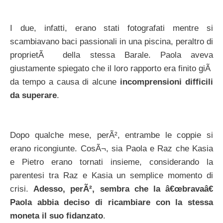
I due, infatti, erano stati fotografati mentre si
scambiavano baci passionali in una piscina, peraltro di
proprietÃ della stessa Barale. Paola aveva
giustamente spiegato che il loro rapporto era finito giÃ
da tempo a causa di alcune
incomprensioni difficili
da superare
.
Dopo qualche mese, perÃ², entrambe le coppie si
erano ricongiunte. CosÃ¬, sia Paola e Raz che Kasia
e Pietro erano tornati insieme, considerando la
parentesi tra Raz e Kasia un semplice momento di
crisi.
Adesso, perÃ², sembra che la â€œbravaâ€
Paola abbia deciso di ricambiare con la stessa
moneta il suo fidanzato
.