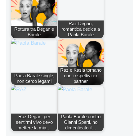
Raz Degan,
Rottura tra Degan e
romantica dedica a
Barale
Paola Barale
Raz e Kasia tornano
Paola Barale single,
con i rispettivi ex
non cerco legami
partner
Raz Degan, per
Paola Barale contro
sentirmi vivo devo
Gianni Sperti, ho
mettere la mia…
dimenticato il…