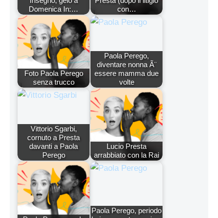
Insegno, gelo a
Presta (dopo il litigio
Domenica In:…
con…
Paola Perego,
diventare nonna Ã¨
Foto Paola Perego
essere mamma due
senza trucco
volte
Vittorio Sgarbi,
cornuto a Presta
davanti a Paola
Lucio Presta
Perego
arrabbiato con la Rai
Paola Perego, periodo