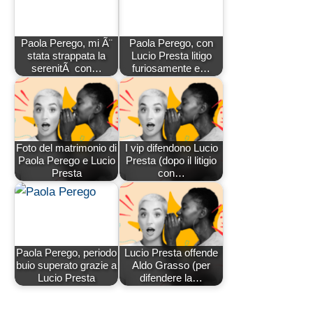
Paola Perego, mi Ã¨
Paola Perego, con
stata strappata la
Lucio Presta litigo
serenitÃ con…
furiosamente e…
Foto del matrimonio di
I vip difendono Lucio
Paola Perego e Lucio
Presta (dopo il litigio
Presta
con…
Paola Perego, periodo
Lucio Presta offende
buio superato grazie a
Aldo Grasso (per
Lucio Presta
difendere la…