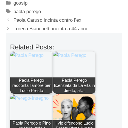
Categorie
gossip
Tag
paola perego
Paola Caruso incinta contro l’ex
Lorena Bianchetti incinta a 44 anni
Related Posts:
Paola Perego
Paola Perego
racconta l'amore per
licenziata da La vita in
Lucio Presta
diretta, al…
Paola Perego e Pino
I vip difendono Lucio