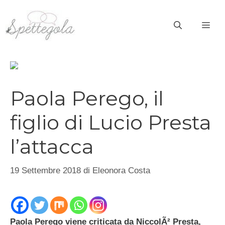
Vai
al
ME
contenuto
Paola Perego, il
figlio di Lucio Presta
l’attacca
19 Settembre 2018
di
Eleonora Costa
Paola Perego viene criticata da NiccolÃ² Presta,