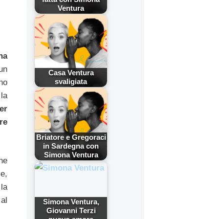
Ventura
na
un
Casa Ventura
svaligiata
ono
la
er
re
Briatore e Gregoraci
in Sardegna con
Simona Ventura
he
e,
 la
al
Simona Ventura,
Giovanni Terzi