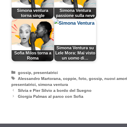
Simona ventura
Simona Ventura
torna single
passione sulla neve
Simona Ventura su
Sofia Milos torna a
Lele Mora: Mai visto
Roma
un uomo di…
Categorie
gossip
,
presentatrici
Tag
Alessandro Martorana
,
coppie
,
foto
,
gossip
,
nuovi amor
presentatrici
,
simona ventura
Silvia e Pier Silvio a bordo del Suegno
Giorgia Palmas al parco con Sofia