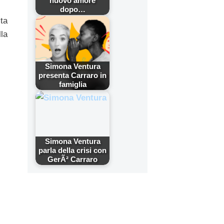
nuovo amore
dopo…
ta
la
Simona Ventura
presenta Carraro in
famiglia
Simona Ventura
parla della crisi con
GerÃ² Carraro