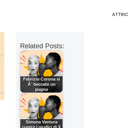
ATTRIC
Related Posts:
Fabrizio Corona si
Ã¨ beccato un
pugno
Simona Ventura
contro i giudici di X