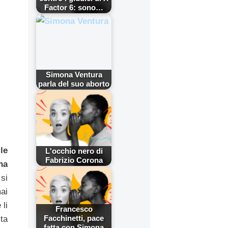
Factor 6: sono…
Simona Ventura
parla del suo aborto
le
L'occhio nero di
Fabrizio Corona
na
si
ai
 li
Francesco
Facchinetti, pace
ta
fatta con Simona