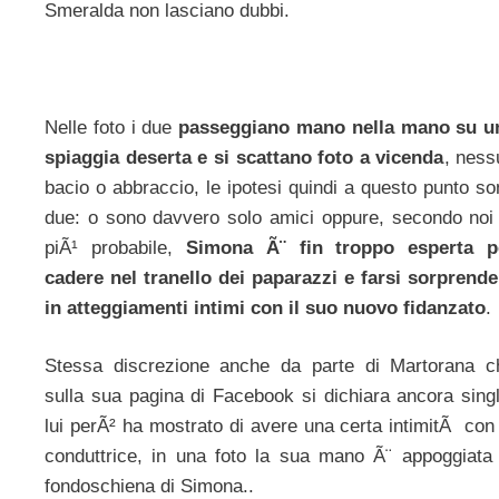
Smeralda non lasciano dubbi.
Nelle foto i due
passeggiano mano nella mano su u
spiaggia deserta e si scattano foto a vicenda
, ness
bacio o abbraccio, le ipotesi quindi a questo punto s
due: o sono davvero solo amici oppure, secondo noi 
piÃ¹ probabile,
Simona Ã¨ fin troppo esperta p
cadere nel tranello dei paparazzi e farsi sorprende
in atteggiamenti intimi con il suo nuovo fidanzato
.
Stessa discrezione anche da parte di Martorana c
sulla sua pagina di Facebook si dichiara ancora singl
lui perÃ² ha mostrato di avere una certa intimitÃ con
conduttrice, in una foto la sua mano Ã¨ appoggiata 
fondoschiena di Simona..