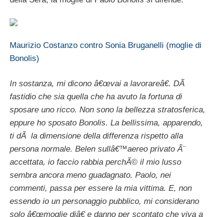
Maurizio Costanzo contro Sonia Bruganelli (moglie di
Bonolis)
In sostanza, mi dicono â€œvai a lavorareâ€. DÃ
fastidio che sia quella che ha avuto la fortuna di
sposare uno ricco. Non sono la bellezza stratosferica,
eppure ho sposato Bonolis. La bellissima, apparendo,
ti dÃ la dimensione della differenza rispetto alla
persona normale. Belen sullâ€™aereo privato Ã¨
accettata, io faccio rabbia perchÃ© il mio lusso
sembra ancora meno guadagnato. Paolo, nei
commenti, passa per essere la mia vittima. E, non
essendo io un personaggio pubblico, mi considerano
solo â€œmoglie diâ€ e danno per scontato che viva a