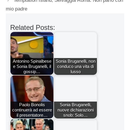
Temptation Island, Selvaggia Roma: Non parlo con
mio padre
Related Posts:
Antonino Spinalbese
Sonia Bruganelli, non
e Sonia Bruganelli, il
conduco una vita di
gossip…
lusso
Paolo Bonolis
Sonia Bruganelli,
continuerà ad essere
nuove dichiarazioni
il presentatore…
snob: Solo…