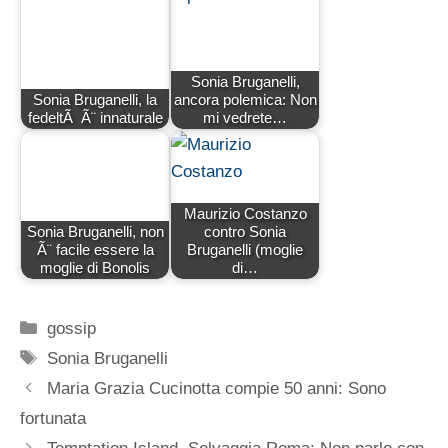
Sonia Bruganelli,
Sonia Bruganelli, la
ancora polemica: Non
fedeltÃ Ã¨ innaturale
mi vedrete…
Maurizio Costanzo
Sonia Bruganelli, non
contro Sonia
Ã¨ facile essere la
Bruganelli (moglie
moglie di Bonolis
di…
Categorie
gossip
Tag
Sonia Bruganelli
Maria Grazia Cucinotta compie 50 anni: Sono
fortunata