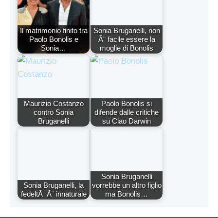
Il matrimonio finito tra
Sonia Bruganelli, non
Paolo Bonolis e
Ã¨ facile essere la
Sonia…
moglie di Bonolis
Maurizio Costanzo
Paolo Bonolis si
contro Sonia
difende dalle critiche
Bruganelli
su Ciao Darwin
Sonia Bruganelli
Sonia Bruganelli, la
vorrebbe un altro figlio
fedeltÃ Ã¨ innaturale
ma Bonolis…