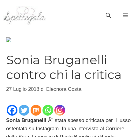
Vai
al
ME
contenuto
Sonia Bruganelli
contro chi la critica
27 Luglio 2018
di
Eleonora Costa
Sonia Bruganelli
Ã¨ stata spesso criticata per il lusso
ostentata su Instagram. In una intervista al Corriere
della Sera, la moglie di Paolo Bonolis si difende: